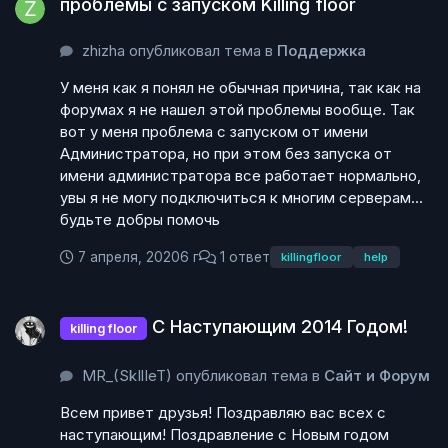
проблемы с запуском Killing floor
zhizha опубликовал тема в
Поддержка
У меня как я понял не обычная причина, так как на
форумах я не нашел этой проблемы вообще. Так
вот у меня проблема с запуском от имени
Администратора, но при этом без запуска от
имени администратора все работает нормально,
увы я не могу подключиться к многим серверам...
будьте добры помочь
7 апреля, 2020
6 г
1 ответ
killingfloor
help
C Наступающим 2014 Годом!
C Наступающим 2014 Годом!
killing floor
MR_(SkIlIeT) опубликовал тема в
Сайт и Форум
Всем привет друзья! Поздравляю вас всех с
наступающим! Поздравление с Новым годом