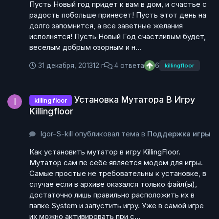
Пусть Новый год придет к вам в дом, и счастье с
радость побольше принесет! Пусть этот день на
долго запомнится, а все заветные желания
исполнятся! Пусть Новый Год счастливым будет,
веселым добрым озорным и н...
31 декабря, 2013
12 г
4 ответа
6
killingfloor
Установка Мутатора В Игру Killingfloor
Установка Мутатора В Игру
killing floor
Killingfloor
Igor-S-kill опубликовал тема в
Поддержка игры
Как установить мутатор в игру KillingFloor.
Мутатор сам пе себе является модом для игры.
Самые простые не требовательны к установке, в
случае если в архиве оказался только файл(ы),
достаточно лишь правильно расположить их в
папке System и запустить игру. Уже в самой игре
их можно активировать при с...