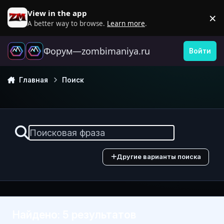
Перейти к содержанию
View in the app
×
D
A better way to browse.
Learn more
.
Форум—zombimaniya.ru
Войти
Главная
Поиск
Другие варианты поиска
Найдено: 5 результатов