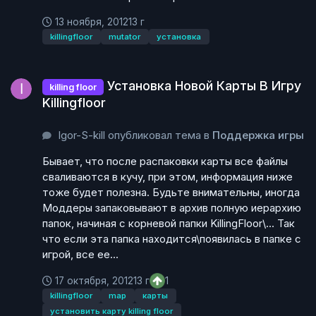
13 ноября, 2012
13 г
killingfloor
mutator
установка
Установка Новой Карты В Игру Killingfloor
Установка Новой Карты В Игру
killing floor
Killingfloor
Igor-S-kill опубликовал тема в
Поддержка игры
Бывает, что после распаковки карты все файлы
сваливаются в кучу, при этом, информация ниже
тоже будет полезна. Будьте внимательны, иногда
Моддеры запаковывают в архив полную иерархию
папок, начиная с корневой папки KillingFloor\... Так
что если эта папка находится\появилась в папке с
игрой, все ее...
17 октября, 2012
13 г
1
killingfloor
map
карты
установить карту killing floor