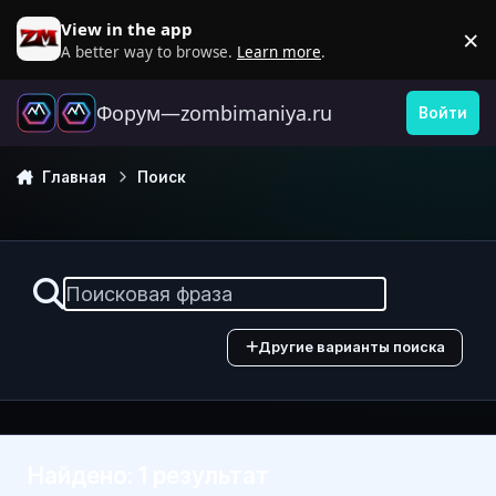
Перейти к содержанию
View in the app
×
D
A better way to browse.
Learn more
.
Форум—zombimaniya.ru
Войти
Главная
Поиск
Другие варианты поиска
Найдено: 1 результат