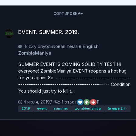
СОРТИРОВКА
EVENT. SUMMER. 2019.
EVENT. SUMMER. 2019.
EizZy опубликовал тема в
English
ZombieManiya
SUMMER EVENT IS COMING SOLIDITY TEST Hi
everyone! ZombieManiya|EVENT reopens a hot hug
for you again! So... ----------------------------------
------------------------------------------- Condition
You should just try to kill t...
4 июля, 2019
7 г
1 ответ
11
2019
event
summer
zombiemaniya
(и ещё 2 )