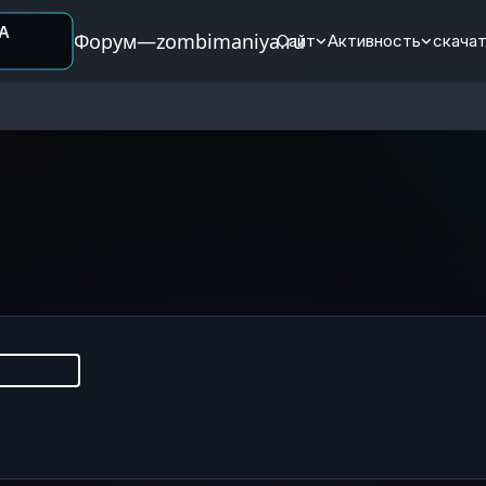
Форум—zombimaniya.ru
Сайт
Активность
скачат