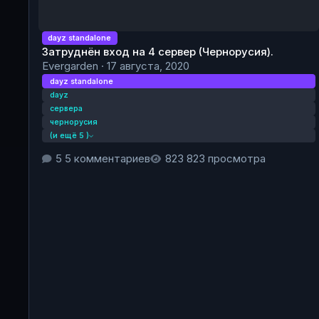
dayz standalone
Затруднён вход на 4 сервер (Чернорусия).
Evergarden
·
17 августа, 2020
dayz standalone
dayz
сервера
чернорусия
(и ещё 5 )
5 комментариев
823 просмотра