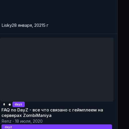
Lisky
28 января, 2021
5 г
AQ по DayZ - все что связано с геймплеем на серверах Zombi
dayz
FAQ по DayZ - все что связано с геймплеем на
серверах ZombiManiya
Renz
·
18 июля, 2020
dayz