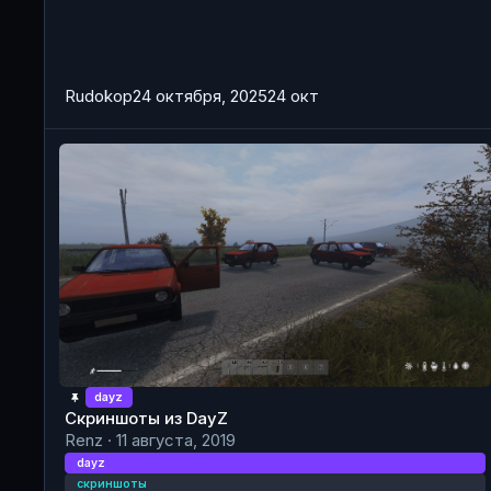
Rudokop
24 октября, 2025
24 окт
Скриншоты из DayZ
dayz
Скриншоты из DayZ
Renz
·
11 августа, 2019
dayz
скриншоты