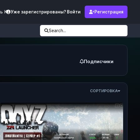
ь KF
Уже зарегистрированы? Войти
Регистрация
Search...
Подписчики
СОРТИРОВКА
опросы связанные с донатом DayZ