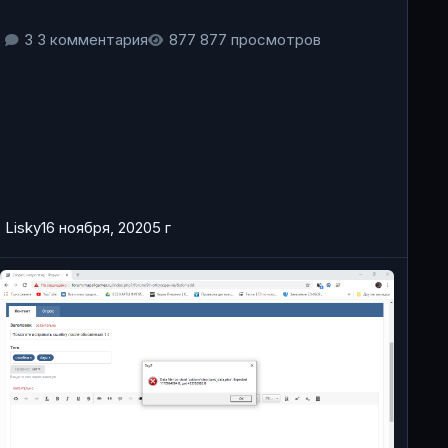
3 комментария
877 просмотров
Lisky
16 ноября, 2020
5 г
омогите исправить ошибку после обновления 1.08!