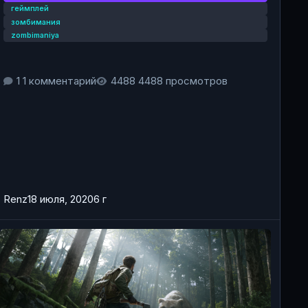
геймплей
зомбимания
zombimaniya
1 комментарий
4488 просмотров
Renz
18 июля, 2020
6 г
нонсы от разработчиков DayZ