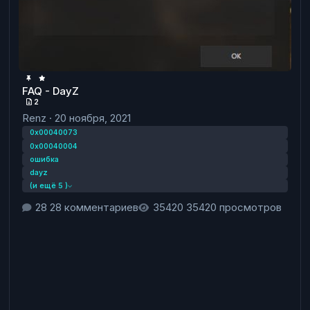
FAQ - DayZ
2
Renz
·
20 ноября, 2021
0x00040073
0x00040004
ошибка
dayz
(и ещё 5 )
28 комментариев
35420 просмотров