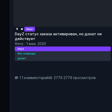
dayz
DayZ статус заказа активирован, но донат не
действует
Renz
·
1 мая, 2020
dayz
без очереди
донат
1 комментарий
2779 просмотров