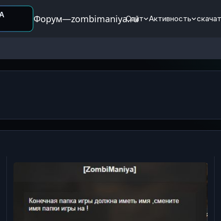
Форум—zombimaniya.ru
Сайт
Активность
скачат
FAQ - DayZ
В