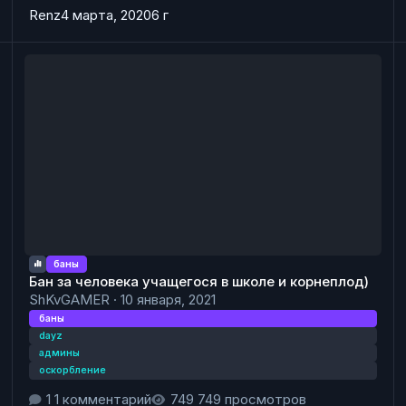
Renz
4 марта, 2020
6 г
Бан за человека учащегося в школе и корнеплод)
Б
баны
Бан за человека учащегося в школе и корнеплод)
ShKvGAMER
·
10 января, 2021
баны
dayz
админы
оскорбление
1 комментарий
749 просмотров