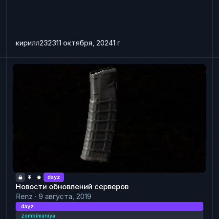
кирилл2323
11 октября, 2024
1 г
Новости обновлений серверов
F
dayz
Новости обновлений серверов
Renz
·
9 августа, 2019
dayz
zombimaniya