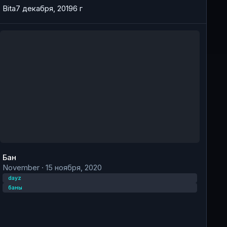
Bita
7 декабря, 2019
6 г
ан
Бан
November
·
15 ноября, 2020
dayz
баны