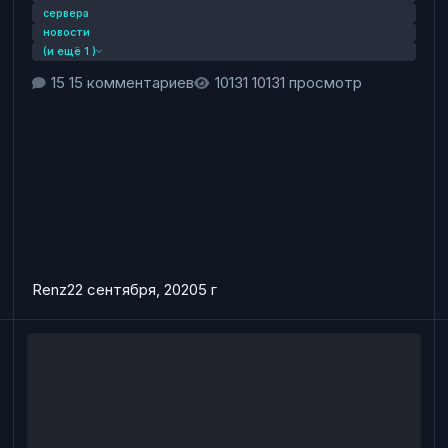
сервера
новости
(и ещё 1 )
15 комментариев
10131 просмотр
Renz
22 сентября, 2020
5 г
т
Набор Помощников Администратора Zombiemaniya
А