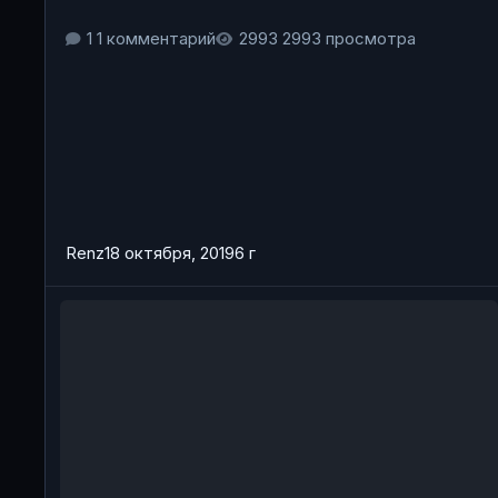
1 комментарий
2993 просмотра
Renz
18 октября, 2019
6 г
Затруднён вход на 4 сервер (Чернорусия).