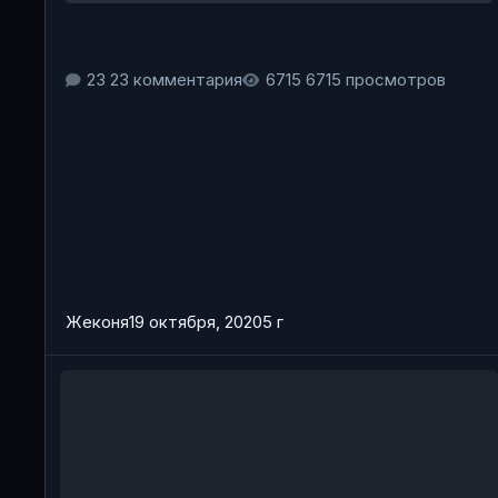
23 комментария
6715 просмотров
Жеконя
19 октября, 2020
5 г
DayZ статус заказа активирован, но донат не действуе