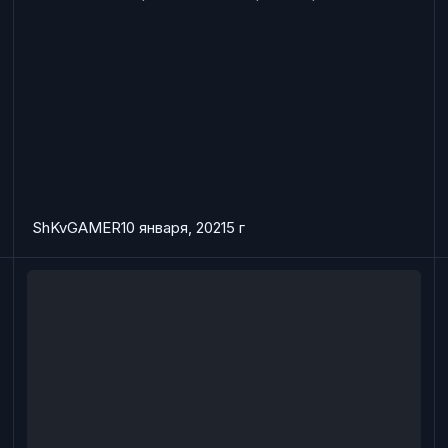
ShKvGAMER
10 января, 2021
5 г
Не запускается установщик игры
П