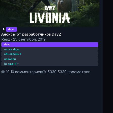
dayz
Анонсы от разработчиков DayZ
Renz
·
25 сентября, 2019
dayz
патчи dayz
обновления
новости
(и ещё 1 )
10 комментариев
5339 просмотров