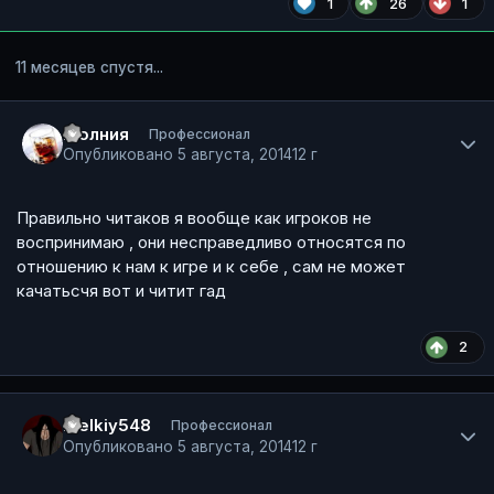
1
26
1
11 месяцев спустя...
Author stats
Молния
Профессионал
Опубликовано
5 августа, 2014
12 г
Правильно читаков я вообще как игроков не
воспринимаю , они несправедливо относятся по
отношению к нам к игре и к себе , сам не может
качатьсчя вот и читит гад
2
Author stats
melkiy548
Профессионал
Опубликовано
5 августа, 2014
12 г