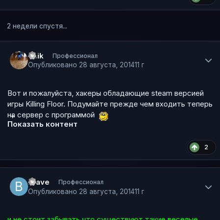
2 недели спустя...
Author stats
+sik
Профессионал
Опубликовано
28 августа, 2014
11 г
Вот и пожалуйста, хакеры обладающие steam версией
игры Killing Floor. Подумайте прежде чем входить теперь
на сервер с программой
Показать контент
2
Author stats
Brave
Профессионал
Опубликовано
28 августа, 2014
11 г
и не стоит забывать что существуют такие веселые