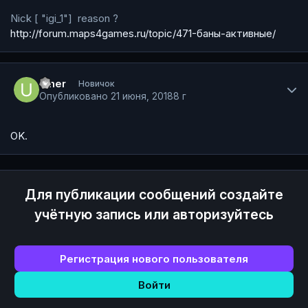
Nick [ "igi_1"] reason ?
http://forum.maps4games.ru/topic/471-баны-активные/
Author stats
umer
Новичок
Опубликовано
21 июня, 2018
8 г
OK.
Для публикации сообщений создайте
учётную запись или авторизуйтесь
Регистрация нового пользователя
Войти