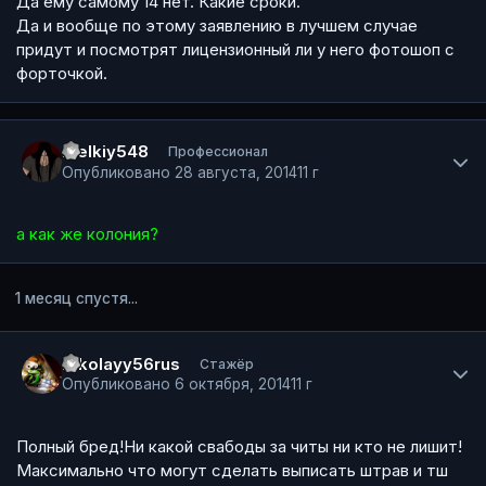
Да ему самому 14 нет. Какие сроки.
Да и вообще по этому заявлению в лучшем случае
придут и посмотрят лицензионный ли у него фотошоп с
форточкой.
Author stats
melkiy548
Профессионал
Опубликовано
28 августа, 2014
11 г
а как же колония?
1 месяц спустя...
Author stats
Nikolayy56rus
Стажёр
Опубликовано
6 октября, 2014
11 г
Полный бред!Ни какой свабоды за читы ни кто не лишит!
Максимально что могут сделать выписать штрав и тш