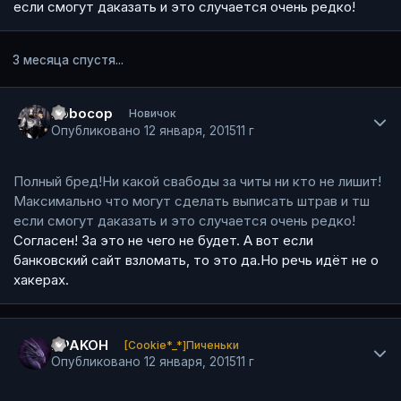
если смогут даказать и это случается очень редко!
3 месяца спустя...
Author stats
Robocop
Новичок
Опубликовано
12 января, 2015
11 г
Полный бред!Ни какой свабоды за читы ни кто не лишит!
Максимально что могут сделать выписать штрав и тш
если смогут даказать и это случается очень редко!
Согласен! За это не чего не будет. А вот если
банковский сайт взломать, то это да.Но речь идёт не о
хакерах.
Author stats
DPAKOH
[Cookie*_*]Пиченьки
Опубликовано
12 января, 2015
11 г