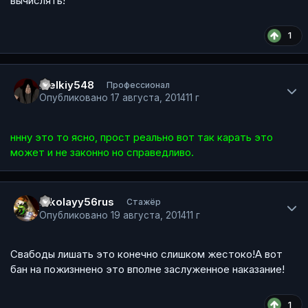
вычислять!
1
Author stats
melkiy548
Профессионал
Опубликовано
17 августа, 2014
11 г
ннну это то ясно, прост реально вот так карать это
может и не законно но справедливо.
Author stats
Nikolayy56rus
Стажёр
Опубликовано
19 августа, 2014
11 г
Свабоды лишать это конечно слишком жестоко!А вот
бан на пожизннено это вполне заслуженное наказание!
1