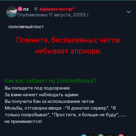
Author stats
Renz
Администратор™
Опубликовано
17 августа, 2013
12 г
ПОПУЛЯРНЫЙ ПОСТ
Помните, беспалевных читов
небывает априори.
Как вас забанят на ZombieManiya?
Вы попадете под подозрение
За вами начнет наблюдать админ
Вы получити бан за использование читов
Мольбы, отговорки ввиде -"Я донатил сервер", "Я
только попробывал", "Простите, я больше не буду", .....
не принимаются!