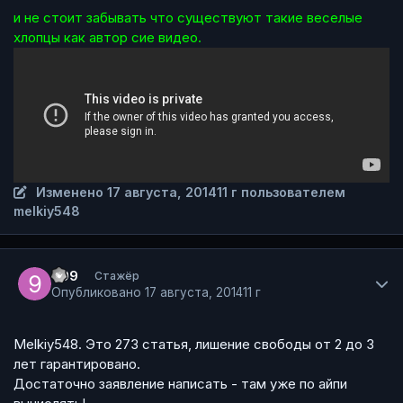
и не стоит забывать что существуют такие веселые
хлопцы как
автор
сие видео.
Изменено
17 августа, 2014
11 г
пользователем
melkiy548
Author stats
999
Стажёр
Опубликовано
17 августа, 2014
11 г
Melkiy548. Это 273 статья, лишение свободы от 2 до 3
лет гарантировано.
Достаточно заявление написать - там уже по айпи