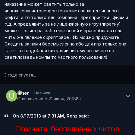
наказание может светить только за
использование(распространение) не лицензионного
софта и то только для компаний , предприятий , фирм и
т.д. А предъявить за не лицензионную игру (пиратку)
может только разработчик онной и правообладатель.
Читы же явление скриптовое . Их можно придумать.
Следить за ними бессмысленно ибо для игр только они.
Так что в подобной ситуации никому бы ничего не
светило(ведь компы то частного пользования)
3 года спустя...
Author stats
umer
Новичок
Опубликовано
21 июня, 2018
8 г
On 8/17/2013 at 7:31 AM, Renz said:
Помните, беспалевных читов