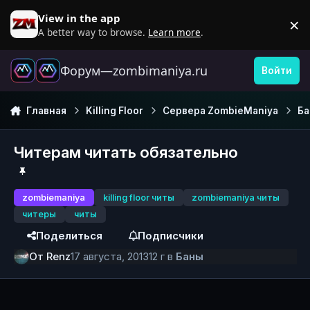
Перейти к содержанию
View in the app
×
D
A better way to browse.
Learn more
.
Форум—zombimaniya.ru
Войти
Главная
Killing Floor
Сервера ZombieManiya
Б
Читерам читать обязательно
zombiemaniya
killing floor читы
zombiemaniya читы
читеры
читы
Поделиться
Подписчики
От
Renz
17 августа, 2013
12 г
в
Баны