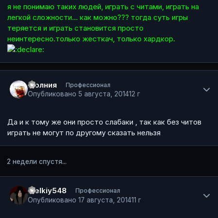
я не понимаю таких людей, играть с читами, играть на
легкой сложности... как можно??? тогда суть игры
теряется и играть становится просто
неинтересно.только жесткач, только хардкор.
Author stats
Молния
Профессионал
Опубликовано
5 августа, 2014
12 г
Да и к тому же они просто слабаки , так как без читов
играть не могут по другому сказать нельзя
2 недели спустя...
Author stats
melkiy548
Профессионал
Опубликовано
17 августа, 2014
11 г