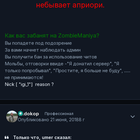
небывает априори.
Как вас забанят на ZombieManiya?
Вы попадете под подозрение
За вами начнет наблюдать админ
Вы получити бан за использование читов
Мольбы, отговорки ввиде -"Я донатил сервер", "Я
только попробывал", "Простите, я больше не буду", .....
не принимаются!
Nick [ "igi_1"] reason ?
Author stats
Rudokop
Профессионал
Опубликовано
21 июня, 2018
8 г
Только что, umer сказал: