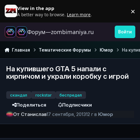
Перейти к содержанию
View in the app
×
D
A better way to browse.
Learn more
.
Форум—zombimaniya.ru
Войти
Главная
Тематические Форумы
Юмор
На купи
На купившего GTA 5 напали с
кирпичом и украли коробку с игрой
cкандал
rockstar
беспредел
Поделиться
Подписчики
От
Станислав
17 сентября, 2013
12 г
в
Юмор