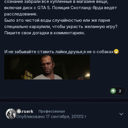
сознание забрали все купленные в магазине вещи,
включая диск с GTA 5. Полиция Скотланд-Ярда ведёт
расследование.
Было это чистой воды случайностью или же парня
специально караулили, чтобы украсть желанную игру?
Пишите свои догадки в комментариях.
И не забывайте ставить лайки,друзья,я не о собаках
2
Author stats
Berserk
Профессионал
Опубликовано
17 сентября, 2013
12 г