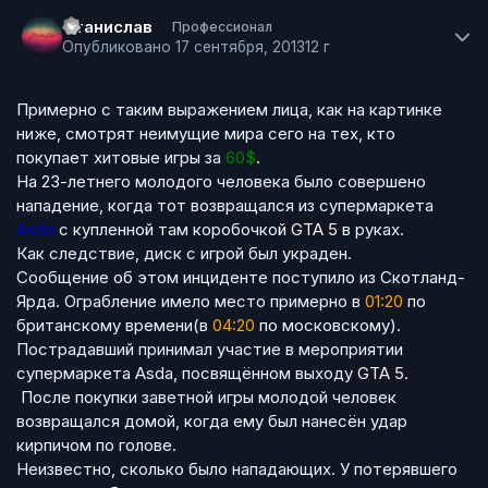
Author stats
Станислав
Профессионал
Опубликовано
17 сентября, 2013
12 г
Примерно с таким выражением лица, как на картинке
ниже, смотрят неимущие мира сего на тех, кто
покупает хитовые игры за
60$
.
На 23-летнего молодого человека было совершено
нападение, когда тот возвращался из супермаркета
Asda
с купленной там коробочкой
GTA 5
в руках.
Как следствие, диск с игрой был украден.
Сообщение об этом инциденте поступило из Скотланд-
Ярда. Ограбление имело место примерно в
01:20
по
британскому времени(в
04:20
по московскому).
Пострадавший принимал участие в мероприятии
супермаркета Asda, посвящённом выходу
GTA 5
.
После покупки заветной игры молодой человек
возвращался домой, когда ему был нанесён удар
кирпичом по голове.
Неизвестно, сколько было нападающих. У потерявшего