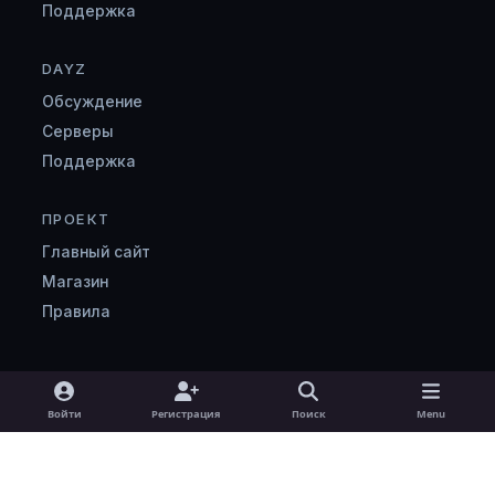
Поддержка
DAYZ
Обсуждение
Серверы
Поддержка
ПРОЕКТ
Главный сайт
Магазин
Правила
Light Mode
Dark Mode
System Preference
v
Войти
Регистрация
Поиск
Menu
k
Язык
Cookie-файлы
zombimaniya.ru
Powered by
Invision Community