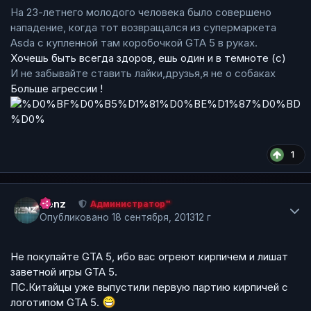
На 23-летнего молодого человека было совершено
нападение, когда тот возвращался из супермаркета
Asda с купленной там коробочкой GTA 5 в руках.
Хочешь быть всегда здоров, ешь один и в темноте (с)
И не забывайте ставить лайки,друзья,я не о собаках
Больше агрессии !
1
Author stats
Renz
Администратор™
Опубликовано
18 сентября, 2013
12 г
Не покупайте GTA 5, ибо вас огреют кирпичем и лишат
заветной игры GTA 5.
ПС.Китайцы уже выпустили первую партию кирпичей с
логотипом GTA 5.