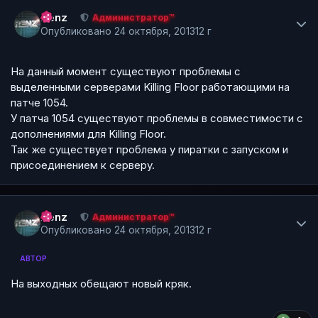
Author stats
Renz
Администратор™
Опубликовано
24 октября, 2013
12 г
На данный момент существуют проблемы с
выделенными серверами Killing Floor работающими на
патче 1054.
У патча 1054 существуют проблемы в совместимости с
дополнениями для Killing Floor.
Так же существует проблема у пиратки с запуском и
присоединением к серверу.
Author stats
Renz
Администратор™
Опубликовано
24 октября, 2013
12 г
АВТОР
На выходных обещают новый кряк.