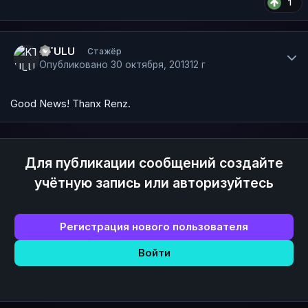
1
Author stats
KTULU
Стажёр
Опубликовано
30 октября, 2013
12 г
Good News! Thanx Renz.
Для публикации сообщений создайте
учётную запись или авторизуйтесь
Регистрация нового пользователя
Войти