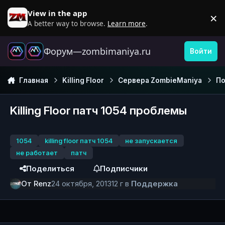
Перейти к содержанию
View in the app
×
D
A better way to browse.
Learn more
.
Форум—zombimaniya.ru
Войти
Главная
Killing Floor
Сервера ZombieManiya
П
Killing Floor патч 1054 проблемы
1054
killing floor патч 1054
не запускается
не работает
патч
Поделиться
Подписчики
От
Renz
24 октября, 2013
12 г
в
Поддержка