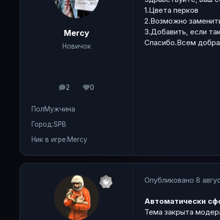
1.Цвета перков
2.Возможно заменить
3.Добавить, если та
Mercy
Спасибо.Всем добра
Новичок
2
0
сообщения
Репутация
Пол
Мужчина
Город:
SPB
Ник в игре:
Mercy
Опубликовано
8 авгус
Автоматически сф
Тема закрыта модер