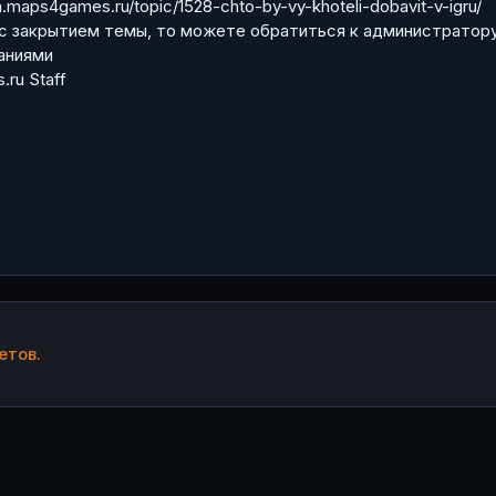
m.maps4games.ru/topic/1528-chto-by-vy-khoteli-dobavit-v-igru/
 с закрытием темы, то можете обратиться к администратору
аниями
u Staff
етов.