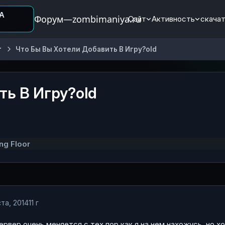
Форум—zombimaniya.ru
Сайт
Активность
скачат
r
Что Бы Вы Хотели Добавить В Игру?old
ть В Игру?old
ng Floor
та, 2014
11 г
ервер очень меняется с тех пор как я на нем нахожусь, но х