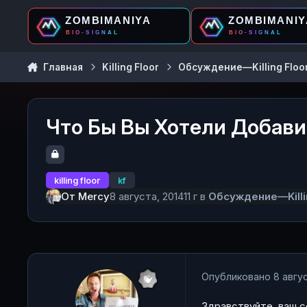
Перейти к содержанию
Главная
Killing Floor
Обсуждение—Killing Floo
Что Бы Вы Хотели Добави
killing floor
kf
От
Mercy
8 августа, 2014
11 г
в
Обсуждение—Killi
Опубликовано
8 авгус
Здравствуйте, ваш с