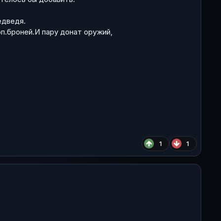
едведя.
оп.броней.И пару донат оружий,
1
1