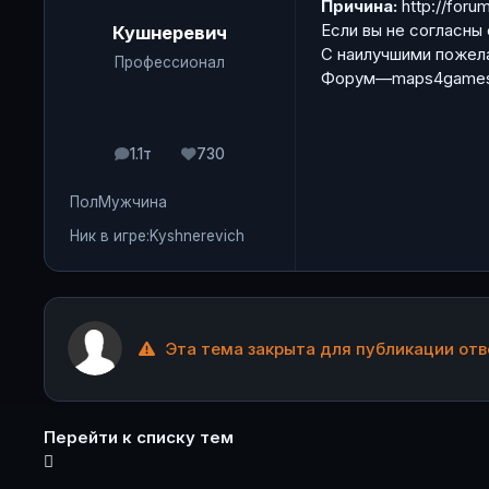
Причина:
http://foru
Если вы не согласны
Кушнеревич
С наилучшими пожел
Профессионал
Форум—maps4games.r
1.1т
730
сообщения
Репутация
Пол
Мужчина
Ник в игре:
Kyshnerevich
Эта тема закрыта для публикации отв
Перейти к списку тем