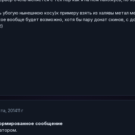
 убогую нынешнюю косу)к примеру взять из халявы метал м
кое вообще будет возможно, хотя бы пару донат скинов, с д
!)
та, 2014
11 г
ормированное сообщение
атором.