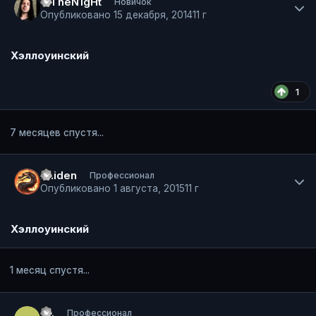
1nTheN1gHt
Новичок
Опубликовано
15 декабря, 2014
11 г
Хэллоуинский
1
7 месяцев спустя...
Author stats
Raiden
Профессионал
Опубликовано
1 августа, 2015
11 г
Хэллоуинский
1 месяц спустя...
Author stats
.....
Профессионал