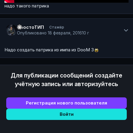
надо такого патрика
Author stats
ПростоТИП
Стажёр
Опубликовано
18 февраля, 2016
10 г
Надо создать патрика из импа из DooM 3
Для публикации сообщений создайте
учётную запись или авторизуйтесь
Регистрация нового пользователя
Войти