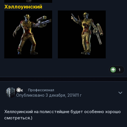
Хэллоуинский
1
Author stats
Vix
Профессионал
Опубликовано
3 декабря, 2014
11 г
Хеллоуинский на полисстейшне будет особенно хорошо
смотреться.)