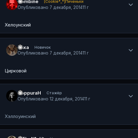
Combine
[Cookie*_*]Пиченьки
Опубликовано
7 декабря, 2014
11 г
Хелоунский
Author stats
Вика
Новичок
Опубликовано
7 декабря, 2014
11 г
Цирковой
Author stats
XoppuraH
Стажёр
Опубликовано
12 декабря, 2014
11 г
Хэллоуинский
Author stats