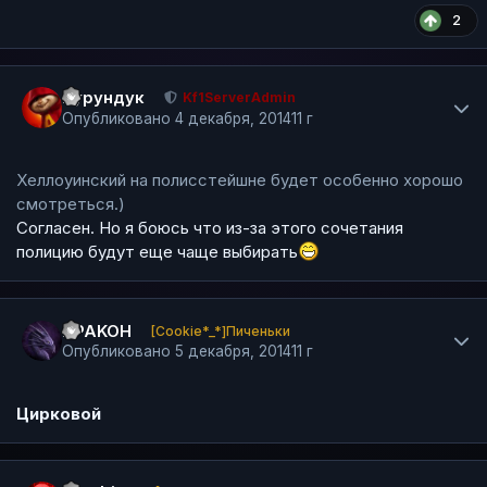
2
Author stats
Бурундук
Kf1ServerAdmin
Опубликовано
4 декабря, 2014
11 г
Хеллоуинский на полисстейшне будет особенно хорошо
смотреться.)
Согласен. Но я боюсь что из-за этого сочетания
полицию будут еще чаще выбирать
Author stats
DPAKOH
[Cookie*_*]Пиченьки
Опубликовано
5 декабря, 2014
11 г
Цирковой
Author stats