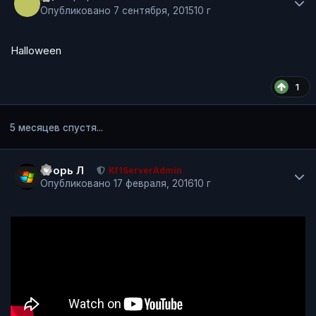
Опубликовано
7 сентября, 2015
10 г
Halloween
1
5 месяцев спустя...
Author stats
Игорь Л
Kf1ServerAdmin
Опубликовано
17 февраля, 2016
10 г