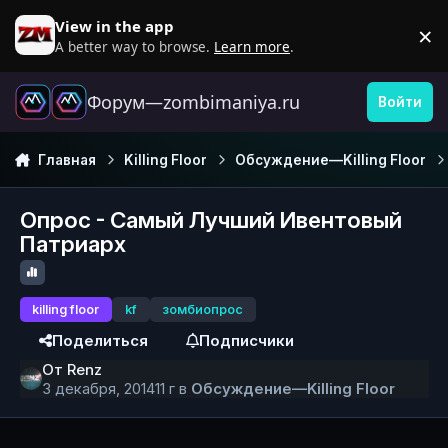
Перейти к содержанию
View in the app
×
D
A better way to browse.
Learn more
.
Форум—zombimaniya.ru
Войти
Главная
Killing Floor
Обсуждение—Killing Floor
Опрос - Самый Лучший Ивентовый
Патриарх
killing floor
kf
зомбиопрос
Поделиться
Подписчики
От
Renz
3 декабря, 2014
11 г
в
Обсуждение—Killing Floor