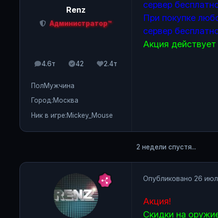
сервер бесплатно
Renz
При покупке любо
Администратор™
сервер бесплатно
Акция действует
4.6т
42
2.4т
сообщения
Solutions
Репутация
Пол
Мужчина
Город:
Москва
Ник в игре:
Mickey_Mouse
2 недели спустя...
Опубликовано
26 июл
Акция!
Скидки на оружи