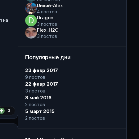
Dикий-Alex
4 постов
Dragon
п на
3 постов
Flex_H2O
3 постов
Популярные дни
23 февр 2017
9 постов
22 февр 2017
3 постов
8 май 2016
2 постов
3
5 март 2015
2 постов