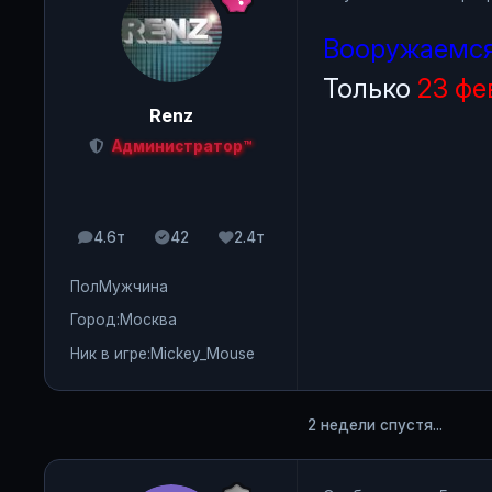
Вооружаемся
Только
23 фе
Renz
Администратор™
4.6т
42
2.4т
сообщения
Solutions
Репутация
Пол
Мужчина
Город:
Москва
Ник в игре:
Mickey_Mouse
2 недели спустя...