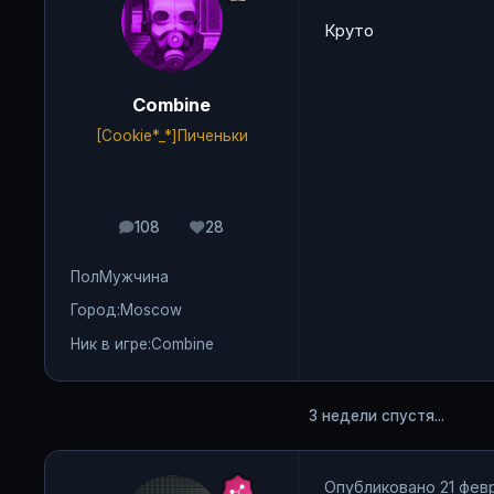
Круто
Combine
[Cookie*_*]Пиченьки
108
28
сообщения
Репутация
Пол
Мужчина
Город:
Moscow
Ник в игре:
Combine
3 недели спустя...
Опубликовано
21 фев