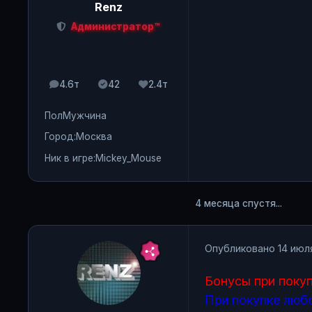
Renz
Администратор™
4.6т
42
2.4т
сообщения
Solutions
Репутация
Пол
Мужчина
Город:
Москва
Ник в игре:
Mickey_Mouse
4 месяца спустя...
Опубликовано
14 июл
Бонусы при покуп
При покупке любо