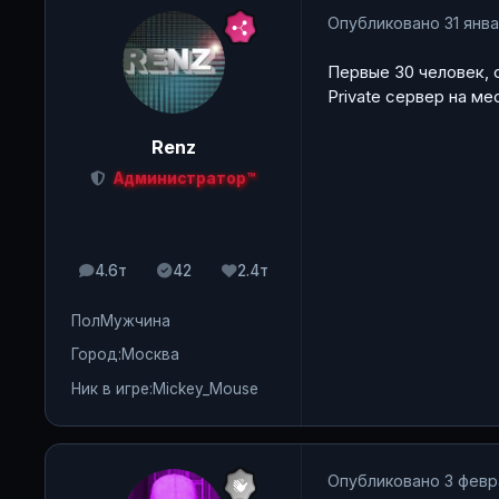
Опубликовано
31 янва
Первые 30 человек, 
Private сервер на ме
Renz
Администратор™
4.6т
42
2.4т
сообщения
Solutions
Репутация
Пол
Мужчина
Город:
Москва
Ник в игре:
Mickey_Mouse
Опубликовано
3 февр