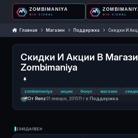
Перейти к содержанию
Главная
Магазин
Поддержка
Скидки И Акц
Скидки И Акции В Магаз
Zombimaniya
zombiemaniya
акции
бонус
магазин
скидк
От
Renz
31 января, 2015
11 г
в
Поддержка
ПОСЛЕДНЯЯ СТРАНИЦА
1
2
3
4
5
ДАЛЕЕ