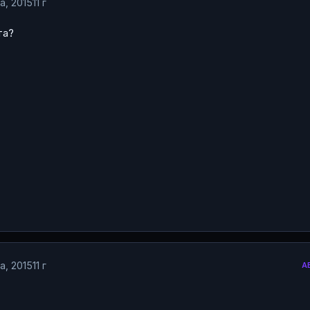
а, 2015
11 г
та?
а, 2015
11 г
А