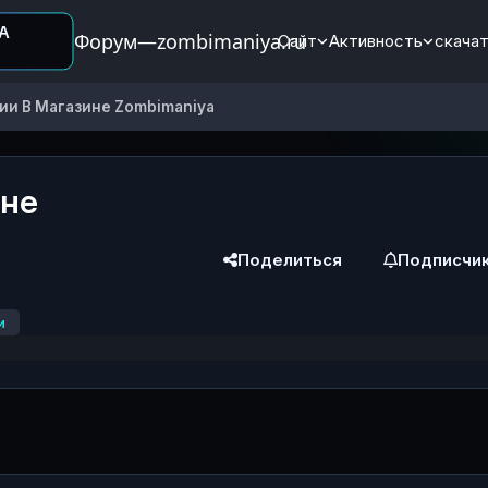
Форум—zombimaniya.ru
Сайт
Активность
скачат
ии В Магазине Zombimaniya
ине
Поделиться
Подписчи
и