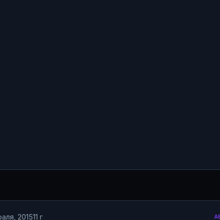
раля, 2015
11 г
А