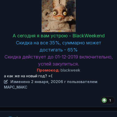
А сегодня я вам устрою - BlackWeekend
Скидка на все 35%, суммарно может
достигать - 65%
Скидка действует до 01-12-2019 включительно,
успей закупиться.
Промокод:
blackweek
а как же на новый год? =(
Изменено
2 января, 2020
6 г
пользователем
MAPC_MAKC
1
Author stats