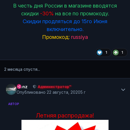
В честь дня России в магазине вводятся
скидки
-30%
на все по промокоду.
Скидки продляться до 15го Июня
включительно.
Промокод:
russiya
1
1
2 месяца спустя...
Author stats
Renz
Администратор™
Опубликовано
22 августа, 2020
5 г
АВТОР
Летняя распродажа!