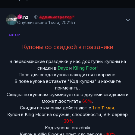
Author stats
Renz
Администратор™
Опубликовано
1 мая, 2021
5 г
АВТОР
Купоны со скидкой в праздники
В первомайские праздники у нас доступны купоны на
скидки в
Dayz
и
Killing Floor
!
Поле для ввода купона находится в корзине.
В поле купона вставьте "Код купона" и нажмите
применить.
Скидка по купонам суммируется с другими скидками и
может достигать
60%
.
Скидки по купонам действуют с
1 по 11 мая
.
Купон в Killig Floor на оружие, способности, VIP сервер
-30%
Код купона: prazdniki
Купон в Killig Floor на опыт для перков
-40%