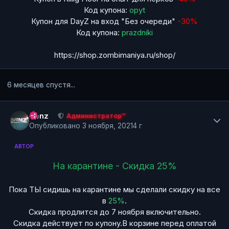
Код купона:
opyt
Купон для DayZ на вход "Без очереди"
-30%
Код купона:
prazdniki
https://shop.zombimaniya.ru/shop/
6 месяцев спустя...
Author stats
Renz
Администратор™
Опубликовано
3 ноября, 2021
4 г
АВТОР
На карантине - Скидка 25%
Пока ТЫ сидишь на карантине мы сделали скидку на все
в
25%
.
Скидка продлится до 7 ноября включительно.
Скидка действует по купону.В корзине перед оплатой