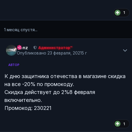
1
1 месяц спустя...
Author stats
Renz
Администратор™
Опубликовано
23 февраля, 2021
5 г
АВТОР
К дню защитника отечества в магазине скидка
на все -20% по промокоду.
Скидка действует до 2%8 февраля
включительно.
Промокод: 230221
1