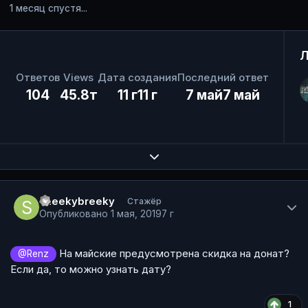
1 месяц спустя...
Л
Ответов
Views
Дата создания
Последний ответ
104
45.8т
11 г
11 г
7 май
7 май
Expand topic overview
Author stats
sneekybreeky
Стажёр
Опубликовано
1 мая, 2019
7 г
На майские предусмотрена скидка на донат?
@Renz
Если да, то можно узнать дату?
1