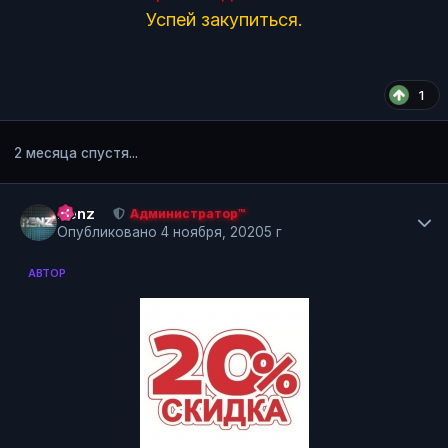
Успей закупиться.
1
2 месяца спустя...
Author stats
Renz
Администратор™
Опубликовано
4 ноября, 2020
5 г
АВТОР