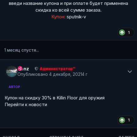
введи название купона и при оплате будет применена
скидка ко всей сумме заказа.
Купон:
sputnik-v
1
1 месяц спустя...
Author stats
Renz
Администратор™
Опубликовано
4 декабря, 2021
4 г
АВТОР
Купон на скидку 30% в Killin Floor для оружия
Перейти к новости
1