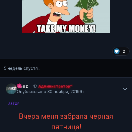
2
5 недель спустя...
Author stats
Renz
Администратор™
Опубликовано
30 ноября, 2019
6 г
АВТОР
Вчера меня забрала черная
пятница!