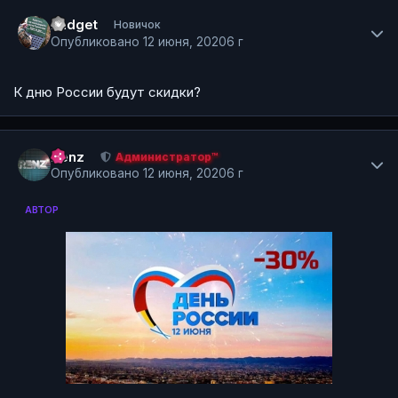
Author stats
xadget
Новичок
Опубликовано
12 июня, 2020
6 г
К дню России будут скидки?
Author stats
Renz
Администратор™
Опубликовано
12 июня, 2020
6 г
АВТОР