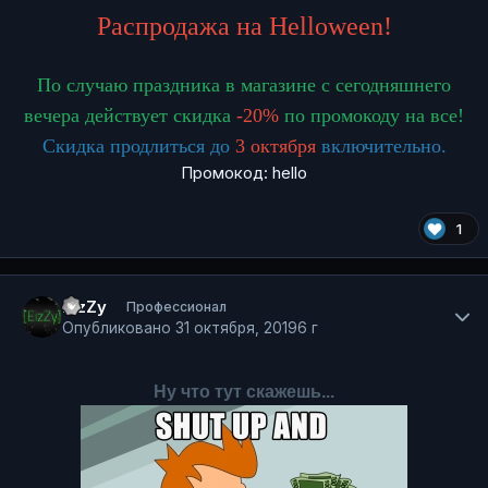
Распродажа на Helloween!
По случаю праздника в магазине с сегодняшнего
вечера действует скидка
-20%
по промокоду на все!
Скидка продлиться до
3 октября
включительно.
Промокод: hello
1
Author stats
EizZy
Профессионал
Опубликовано
31 октября, 2019
6 г
Ну что тут скажешь...