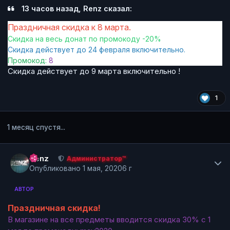
13 часов назад, Renz сказал:
Праздничная скидка к 8 марта.
Скидка на весь донат по промокоду -20%
Скидка действует до 24 февраля включительно.
Промокод:
8
Скидка действует до 9 марта включительно !
1
1 месяц спустя...
Author stats
Renz
Администратор™
Опубликовано
1 мая, 2020
6 г
АВТОР
Праздничная скидка!
В магазине на все предметы вводится скидка 30% с 1