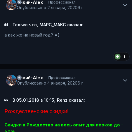
Dикий-Alex
Профессионал
Опубликовано
2 января, 2020
6 г
Только что, MAPC_MAKC сказал:
а как же на новый год? =(
1
Author stats
Dикий-Alex
Профессионал
Опубликовано
4 января, 2020
6 г
В 05.01.2018 в 10:15, Renz сказал:
Рождественские скидки!
Скидки в Рождество на весь опыт для перков до -
50%.