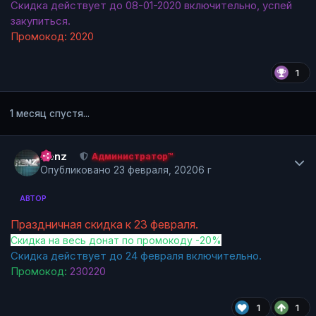
Скидка действует до 08-01-2020 включительно, успей
закупиться.
Промокод: 2020
1
1 месяц спустя...
Author stats
Renz
Администратор™
Опубликовано
23 февраля, 2020
6 г
АВТОР
Праздничная скидка к 23 февраля.
Скидка на весь донат по промокоду -20%
Скидка действует до 24 февраля включительно.
Промокод:
230220
1
1