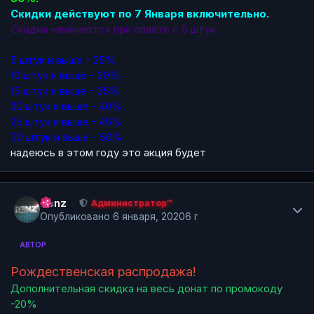
Скидки действуют по 7 Января включительно.
Скидки начинаются при оплате с 5 штук.
5 штук и выше - 25%
10 штук и выше - 30%
15 штук и выше - 35%
20 штук и выше - 40%
25 штук и выше - 45%
30 штук и выше - 50%
надеюсь в этом году это акция будет
Author stats
Renz
Администратор™
Опубликовано
6 января, 2020
6 г
АВТОР
Рождественская распродажа!
Дополнительная скидка на весь донат по промокоду
-20%