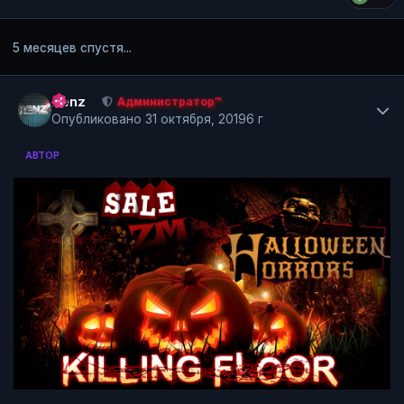
5 месяцев спустя...
Author stats
Renz
Администратор™
Опубликовано
31 октября, 2019
6 г
АВТОР