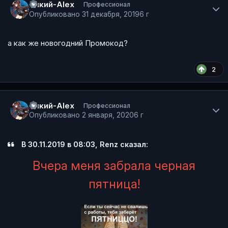
Dикий-Alex
Профессионал
Опубликовано
31 декабря, 2019
6 г
а как же новогодний Промокод?
2
Author stats
Dикий-Alex
Профессионал
Опубликовано
2 января, 2020
6 г
В 30.11.2019 в 08:03, Renz сказал:
Вчера меня забрала черная
пятница!