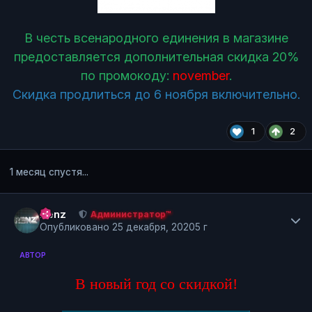
В честь всенародного единения в магазине
предоставляется дополнительная скидка 20%
по промокоду:
november
.
Скидка продлиться до 6 ноября включительно.
1
2
1 месяц спустя...
Author stats
Renz
Администратор™
Опубликовано
25 декабря, 2020
5 г
АВТОР
В новый год со скидкой!