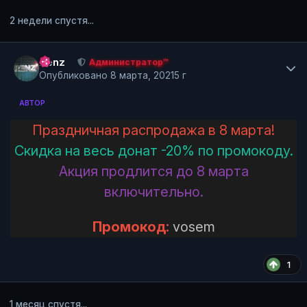
2 недели спустя...
Author stats
Renz
Администратор™
Опубликовано
8 марта, 2021
5 г
АВТОР
Праздничная распродажа в 8 марта!
Скидка на весь донат -20% по промокоду.
Акция продлится до 8 марта
включительно.
Промокод:
vosem
1
1 месяц спустя...