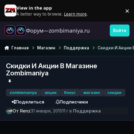
Перейти к содержанию
View in the app
×
D
A better way to browse.
Learn more
.
Форум—zombimaniya.ru
Войти
Главная
Магазин
Поддержка
Скидки И Акции 
Скидки И Акции В Магазине
Zombimaniya
zombiemaniya
акции
бонус
магазин
скидки
Поделиться
Подписчики
От
Renz
31 января, 2015
11 г
в
Поддержка