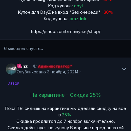
Код купона:
opyt
Купон для DayZ на вход "Без очереди"
-30%
Код купона:
prazdniki
https://shop.zombimaniya.ru/shop/
6 месяцев спустя...
Author stats
Renz
Администратор™
Опубликовано
3 ноября, 2021
4 г
АВТОР
На карантине - Скидка 25%
Пока ТЫ сидишь на карантине мы сделали скидку на все
в
25%
.
Скидка продлится до 7 ноября включительно.
Скидка действует по купону.В корзине перед оплатой