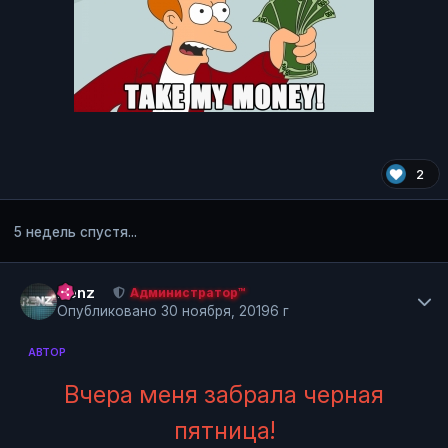
2
5 недель спустя...
Author stats
Renz
Администратор™
Опубликовано
30 ноября, 2019
6 г
АВТОР
Вчера меня забрала черная
пятница!