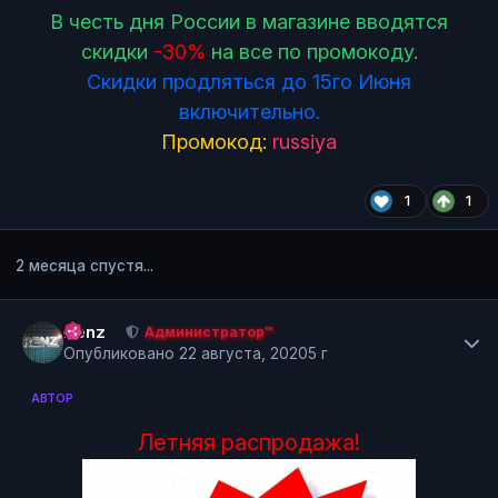
В честь дня России в магазине вводятся
скидки
-30%
на все по промокоду.
Скидки продляться до 15го Июня
включительно.
Промокод:
russiya
1
1
2 месяца спустя...
Author stats
Renz
Администратор™
Опубликовано
22 августа, 2020
5 г
АВТОР
Летняя распродажа!