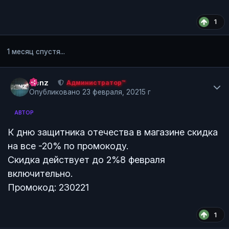
1
1 месяц спустя...
Author stats
Renz
Администратор™
Опубликовано
23 февраля, 2021
5 г
АВТОР
К дню защитника отечества в магазине скидка
на все -20% по промокоду.
Скидка действует до 2%8 февраля
включительно.
Промокод: 230221
1