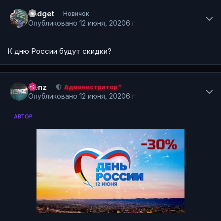
Author stats
xadget
Новичок
Опубликовано
12 июня, 2020
6 г
К дню России будут скидки?
Author stats
Renz
Администратор™
Опубликовано
12 июня, 2020
6 г
АВТОР