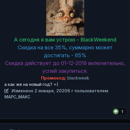
А сегодня я вам устрою - BlackWeekend
Скидка на все 35%, суммарно может
достигать - 65%
Скидка действует до 01-12-2019 включительно,
успей закупиться.
Промокод:
blackweek
а как же на новый год? =(
Изменено
2 января, 2020
6 г
пользователем
MAPC_MAKC
1
Author stats