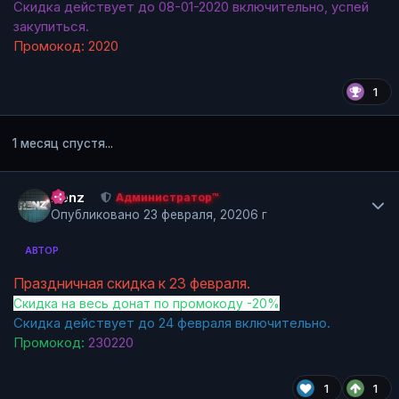
Скидка действует до 08-01-2020 включительно, успей
закупиться.
Промокод: 2020
1
1 месяц спустя...
Author stats
Renz
Администратор™
Опубликовано
23 февраля, 2020
6 г
АВТОР
Праздничная скидка к 23 февраля.
Скидка на весь донат по промокоду -20%
Скидка действует до 24 февраля включительно.
Промокод:
230220
1
1