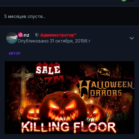
5 месяцев спустя...
Author stats
Renz
Администратор™
Опубликовано
31 октября, 2019
6 г
АВТОР