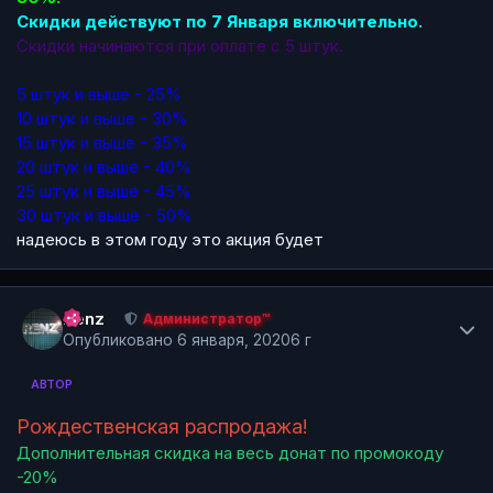
Скидки действуют по 7 Января включительно.
Скидки начинаются при оплате с 5 штук.
5 штук и выше - 25%
10 штук и выше - 30%
15 штук и выше - 35%
20 штук и выше - 40%
25 штук и выше - 45%
30 штук и выше - 50%
надеюсь в этом году это акция будет
Author stats
Renz
Администратор™
Опубликовано
6 января, 2020
6 г
АВТОР
Рождественская распродажа!
Дополнительная скидка на весь донат по промокоду
-20%