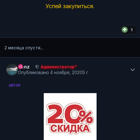
Успей закупиться.
1
2 месяца спустя...
Author stats
Renz
Администратор™
Опубликовано
4 ноября, 2020
5 г
АВТОР