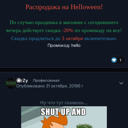
Распродажа на Helloween!
По случаю праздника в магазине с сегодняшнего
вечера действует скидка
-20%
по промокоду на все!
Скидка продлиться до
3 октября
включительно.
Промокод: hello
1
Author stats
EizZy
Профессионал
Опубликовано
31 октября, 2019
6 г
Ну что тут скажешь...