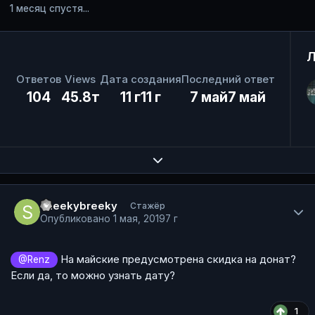
1 месяц спустя...
Л
Ответов
Views
Дата создания
Последний ответ
104
45.8т
11 г
11 г
7 май
7 май
Expand topic overview
Author stats
sneekybreeky
Стажёр
Опубликовано
1 мая, 2019
7 г
На майские предусмотрена скидка на донат?
@Renz
Если да, то можно узнать дату?
1