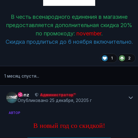
В честь всенародного единения в магазине
предоставляется дополнительная скидка 20%
по промокоду:
november
.
Скидка продлиться до 6 ноября включительно.
1
2
1 месяц спустя...
Author stats
Renz
Администратор™
Опубликовано
25 декабря, 2020
5 г
АВТОР
В новый год со скидкой!