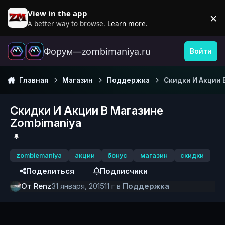
Перейти к содержанию
View in the app
×
D
A better way to browse.
Learn more
.
Форум—zombimaniya.ru
Войти
Главная
Магазин
Поддержка
Скидки И Акции 
Скидки И Акции В Магазине
Zombimaniya
zombiemaniya
акции
бонус
магазин
скидки
Поделиться
Подписчики
От
Renz
31 января, 2015
11 г
в
Поддержка