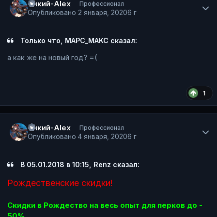
Dикий-Alex
Профессионал
Опубликовано
2 января, 2020
6 г
Только что, MAPC_MAKC сказал:
а как же на новый год? =(
1
Author stats
Dикий-Alex
Профессионал
Опубликовано
4 января, 2020
6 г
В 05.01.2018 в 10:15, Renz сказал:
Рождественские скидки!
Скидки в Рождество на весь опыт для перков до -
50%.