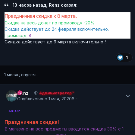
13 часов назад, Renz сказал:
Праздничная скидка к 8 марта.
Скидка на весь донат по промокоду -20%
Скидка действует до 24 февраля включительно.
Промокод:
8
Скидка действует до 9 марта включительно !
1
1 месяц спустя...
Author stats
Renz
Администратор™
Опубликовано
1 мая, 2020
6 г
АВТОР
Праздничная скидка!
В магазине на все предметы вводится скидка 30% с 1