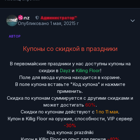
Author stats
Renz
Администратор™
Опубликовано
1 мая, 2021
5 г
АВТОР
Купоны со скидкой в праздники
В первомайские праздники у нас доступны купоны на
скидки в
Dayz
и
Killing Floor
!
Поле для ввода купона находится в корзине.
В поле купона вставьте "Код купона" и нажмите
применить.
Скидка по купонам суммируется с другими скидками и
может достигать
60%
.
Скидки по купонам действуют с
1 по 11 мая
.
Купон в Killig Floor на оружие, способности, VIP сервер
-30%
Код купона: prazdniki
Купон в Killig Floor на опыт для перков
-40%