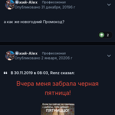
Dикий-Alex
Профессионал
Опубликовано
31 декабря, 2019
6 г
а как же новогодний Промокод?
2
Author stats
Dикий-Alex
Профессионал
Опубликовано
2 января, 2020
6 г
В 30.11.2019 в 08:03, Renz сказал:
Вчера меня забрала черная
пятница!