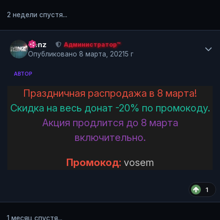
2 недели спустя...
Author stats
Renz
Администратор™
Опубликовано
8 марта, 2021
5 г
АВТОР
Праздничная распродажа в 8 марта!
Скидка на весь донат -20% по промокоду.
Акция продлится до 8 марта
включительно.
Промокод:
vosem
1
1 месяц спустя...