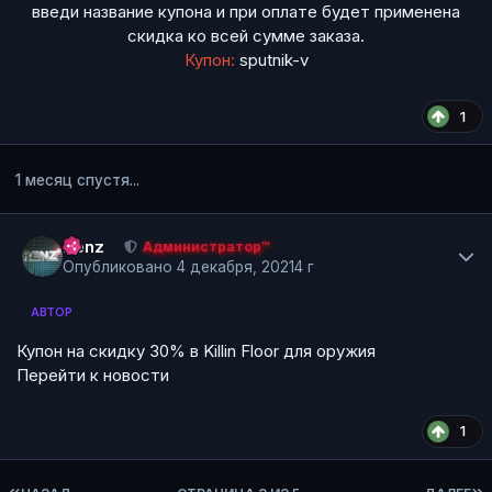
введи название купона и при оплате будет применена
скидка ко всей сумме заказа.
Купон:
sputnik-v
1
1 месяц спустя...
Author stats
Renz
Администратор™
Опубликовано
4 декабря, 2021
4 г
АВТОР
Купон на скидку 30% в Killin Floor для оружия
Перейти к новости
1