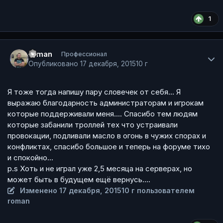
1
Author stats
roman
Профессионал
Опубликовано
17 декабря, 2015
10 г
Я тоже тогда напишу пару словечек от себя... Я
выражаю благодарность администраторам и игрокам
которые поддерживали меня.... Спасибо тем людям
которые забанили троллей тех что устраивали
провокации, подливали масло в огонь в чужих спорах и
конфликтах, спасибо большое и теперь на форуме тихо
и спокойно...
p.s Хоть и не играл уже 2,5 месяца на серверах, но
может быть в будущем ещё вернусь....
Изменено
17 декабря, 2015
10 г
пользователем
roman