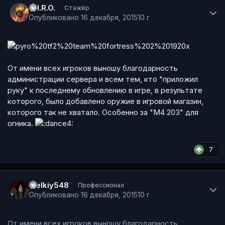
.P.I.R.O.
Стажёр
Опубликовано
16 декабря, 2015
10 г
От имени всех игроков выношу благодарность
администрации сервера и всем тем, кто "приложил
руку" к последнему обновлению в игре, в результате
которого, было добавлено оружие в игровой магазин,
которого так не хватало. Особенно за "М4 203" для
огника.
7
Author stats
melkiy548
Профессионал
Опубликовано
16 декабря, 2015
10 г
От имени всех игроков выношу благодарность