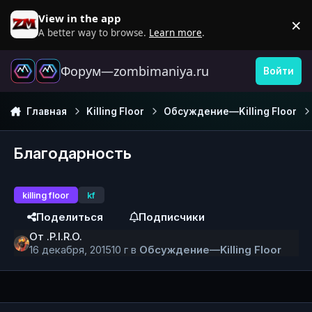
Перейти к содержанию
View in the app
×
D
A better way to browse.
Learn more
.
Форум—zombimaniya.ru
Войти
Главная
Killing Floor
Обсуждение—Killing Floor
Благодарность
killing floor
kf
Поделиться
Подписчики
От
.P.I.R.O.
16 декабря, 2015
10 г
в
Обсуждение—Killing Floor
Author stats