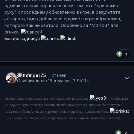
администрации сервера и всем тем, кто "приложил
руку" к последнему обновлению в игре, в результате
которого, было добавлено оружие в игровой магазин,
которого так не хватало. Особенно за "М4 203" для
огника.
мощно задвинул
1
Author stats
pathfinder75
Стажёр
Опубликовано
16 декабря, 2015
10 г
Выношу благодарность,всем кто оказал мне поддержку
(перечислять
не буду-они сами знают)и сказать спасибо вам друзья,в спорном бане,который
имел место быть.А так-же огромную благодарность и уважение Renz
,за чуткое отношение и справедливое решение спорных моментов.Спасибо!
2