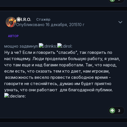
Author stats
.P.I.R.O.
Стажёр
Опубликовано
16 декабря, 2015
10 г
АВТОР
мощно задвинул
Ну а че? Если и говорить "спасибо", так говорить по
настоящему. Люди проделали большую работу, я узнал,
что там еще и над багами поработали. Так, что народ,
если есть, что сказать тем кто дает, нам игрокам,
возможность весело провести свободное время -
говорите не стесняйтесь, думаю им будет приятно
узнать, что они работают для благодарной публики.
3
Author stats