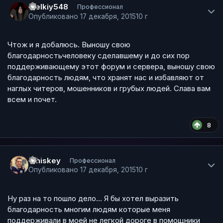
melkiy548
Профессионал
Опубликовано
17 декабря, 2015
10 г
Чтож и я добалюсь. Выношу свою
благодарностьчеловеку сделавшему и до сих пор
поддерживающему этот форум и сервера, выношу свою
благодарность людям, что хранят нас и избавляют от
наглых читеров, мошенников и грубых людей. Слава вам
всем и почет.
8
Author stats
Whiskey
Профессионал
Опубликовано
17 декабря, 2015
10 г
Ну раз на то пошло дело... Я бы хотел выразить
благодарность многим людям которые меня
поддерживали в моей не легкой дороге в помощники