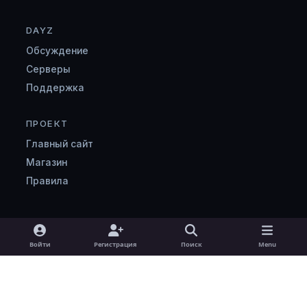
DAYZ
Обсуждение
Серверы
Поддержка
ПРОЕКТ
Главный сайт
Магазин
Правила
Light Mode
Dark Mode
System Preference
v
Войти
Регистрация
Поиск
Menu
k
Язык
Cookie-файлы
zombimaniya.ru
Powered by
Invision Community