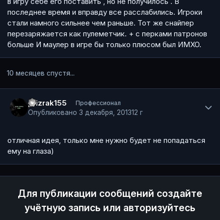
в игру себе его поставить , но не получилось . В
последнее время и вправду все расслабились. Игроки
стали намного сильнее чем раньше. Тот же снайпер
перезаряжается как пулеметчик. + с перками патронов
больше И маулер в игре бы только плюсом был ИМХО.
10 месяцев спустя...
Author stats
prizrak155
Профессионал
Опубликовано
3 декабря, 2013
12 г
отличная идея, только мне нужно будет не попадаться
ему на глаза)
Для публикации сообщений создайте
учётную запись или авторизуйтесь