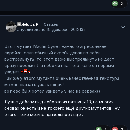
2
Author stats
I7oMuDoP
Стажёр
Опубликовано
19 декабря, 2012
13 г
Этот мутант Mauler будет намного агрессивнее
скрейка, если обычный скрейк давал по себя
выстрельнуть, то этот даже выстрельнуть не даст..
сразу побежит !! а побежит на того, кого он первым
увидет
Так же у этого мутанта очень качественная текстура,
можно сказать ужасающая!
вот ево бы я хотел увидеть у нас на сервах))
Лучше добавить джейсона из пятницы 13, на многих
сервах он есть!и не токоего,ещё других мутантов.. ну
этого тоже можно прикольное лицо :)
1
3