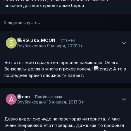
опаснее для всех прков кроме берса
2 недели спустя...
Author stats
SeRG_aka_MOON
Стажёр
Опубликовано
9 января, 2013
13 г
Вот этот моб гораздо интереснее камикадзе. Он его
бензопилы должно много игроков полечь!
А то в
последнее время сложность падает.
Author stats
Arcan
Профессионал
Опубликовано
13 января, 2013
13 г
Давно видел сие чудо на просторах интернета. И мне
очень понравился этот товарищ. Даже как то пробовал