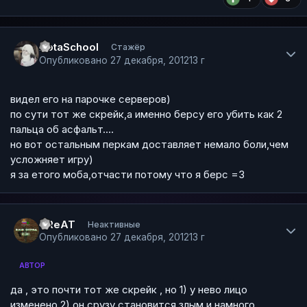
Author stats
DotaSchool
Стажёр
Опубликовано
27 декабря, 2012
13 г
видел его на парочке серверов)
по сути тот же скрейк,а именно берсу его убить как 2
пальца об асфальт....
но вот остальным перкам доставляет немало боли,чем
усложняет игру)
я за етого моба,отчасти потому что я берс =3
Author stats
CReAT
Неактивные
Опубликовано
27 декабря, 2012
13 г
АВТОР
да , это почти тот же скрейк , но 1) у нево лицо
изменено 2) он срузу становится злым и намного