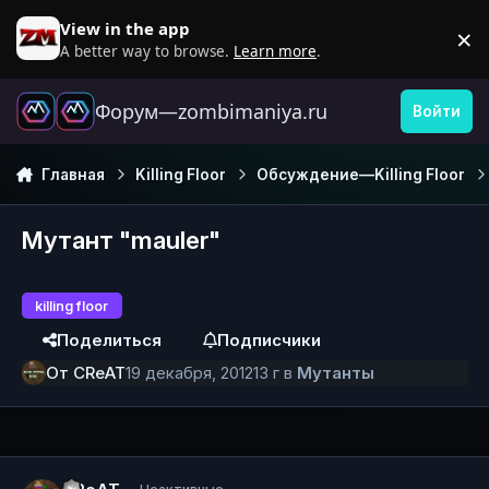
Перейти к содержанию
View in the app
×
D
A better way to browse.
Learn more
.
Форум—zombimaniya.ru
Войти
Главная
Killing Floor
Обсуждение—Killing Floor
Мутант "mauler"
killing floor
Поделиться
Подписчики
От
CReAT
19 декабря, 2012
13 г
в
Мутанты
Author stats