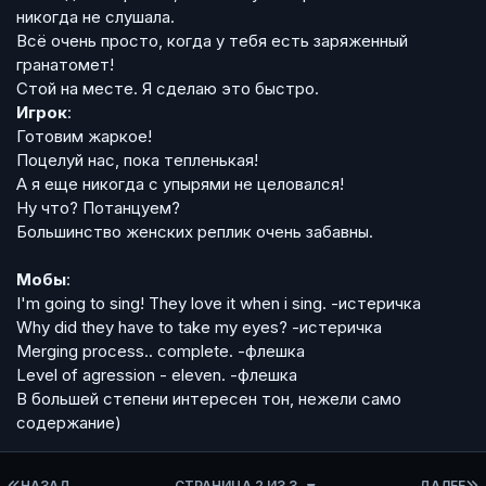
никогда не слушала.
Всё очень просто, когда у тебя есть заряженный
гранатомет!
Стой на месте. Я сделаю это быстро.
Игрок
:
Готовим жаркое!
Поцелуй нас, пока тепленькая!
А я еще никогда с упырями не целовался!
Ну что? Потанцуем?
Большинство женских реплик очень забавны
.
Мобы
:
I'm going to sing! They love it when i sing.
-истеричка
Why did they have to take my eyes?
-истеричка
Merging process.. complete.
-флешка
Level of agression - eleven.
-флешка
В большей степени интересен тон, нежели само
содержание)
ПЕРВАЯ СТРАНИЦА
НАЗАД
СТРАНИЦА 2 ИЗ 3
ДАЛЕЕ