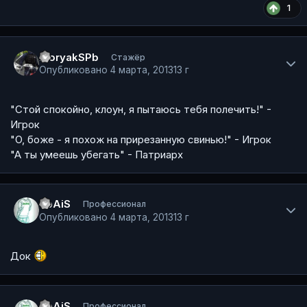
1
Author stats
MoryakSPb
Стажёр
Опубликовано
4 марта, 2013
13 г
"Стой спокойно, клоун, я пытаюсь тебя полечить!" -
Игрок
"О, боже - я похож на прирезанную свинью!" - Игрок
"А ты умеешь убегать" - Патриарх
Author stats
SpAiS
Профессионал
Опубликовано
4 марта, 2013
13 г
Док
Author stats
SpAiS
Профессионал