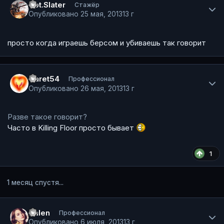
Cpt.Slater
Стажёр
Опубликовано
25 мая, 2013
13 г
просто когда играешь берсом и убиваешь так говорит
Author stats
Garet54
Профессионал
Опубликовано
26 мая, 2013
13 г
Разве такое говорит?
Часто в Killing Floor просто бывает
1
1 месяц спустя...
Author stats
Dalen
Профессионал
Опубликовано
6 июля, 2013
13 г