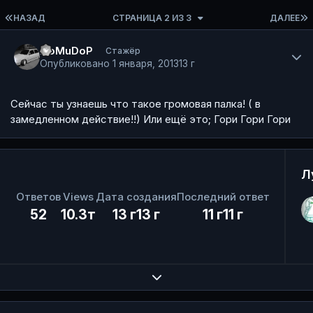
ПЕРВАЯ СТРАНИЦА
НАЗАД
СТРАНИЦА 2 ИЗ 3
ДАЛЕЕ
Author stats
I7oMuDoP
Стажёр
Опубликовано
1 января, 2013
13 г
Сейчас ты узнаешь что такое громовая палка! ( в
замедленном действие!!) Или ещё это; Гори Гори Гори
Л
Ответов
Views
Дата создания
Последний ответ
52
10.3т
13 г
13 г
11 г
11 г
Expand topic overview
Author stats