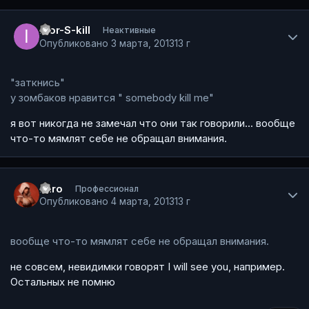
Author stats
Igor-S-kill
Неактивные
Опубликовано
3 марта, 2013
13 г
"заткнись"
у зомбаков нравится " somebody kill me"
я вот никогда не замечал что они так говорили... вообще
что-то мямлят себе не обращал внимания.
Author stats
Laro
Профессионал
Опубликовано
4 марта, 2013
13 г
вообще что-то мямлят себе не обращал внимания.
не совсем, невидимки говорят I will see you, например.
Остальных не помню