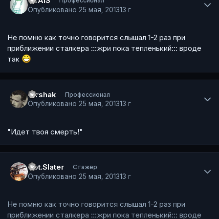
SpAiS
Профессионал
Опубликовано
25 мая, 2013
13 г
Не помню как точно говорится слышал 1-2 раз при
приближении сталкера :::жри пока тепленький::: вроде
так
Author stats
rorshak
Профессионал
Опубликовано
25 мая, 2013
13 г
"Идет твоя смерть!"
Author stats
Cpt.Slater
Стажёр
Опубликовано
25 мая, 2013
13 г
Не помню как точно говорится слышал 1-2 раз при
приближении сталкера :::жри пока тепленький::: вроде