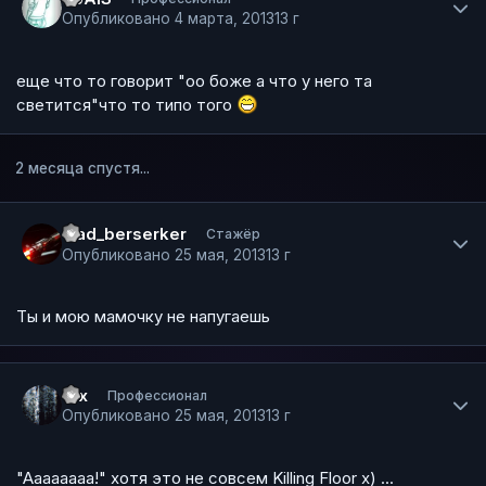
Опубликовано
4 марта, 2013
13 г
еще что то говорит "оо боже а что у него та
светится"что то типо того
2 месяца спустя...
Author stats
vlad_berserker
Стажёр
Опубликовано
25 мая, 2013
13 г
Ты и мою мамочку не напугаешь
Author stats
Vix
Профессионал
Опубликовано
25 мая, 2013
13 г
"Аааааааа!" хотя это не совсем Killing Floor х) ...