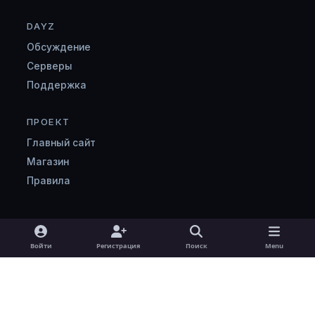
DAYZ
Обсуждение
Серверы
Поддержка
ПРОЕКТ
Главный сайт
Магазин
Правила
Light Mode
Dark Mode
System Preference
v
Войти
Регистрация
Поиск
Menu
k
Язык
Cookie-файлы
zombimaniya.ru
Powered by
Invision Community