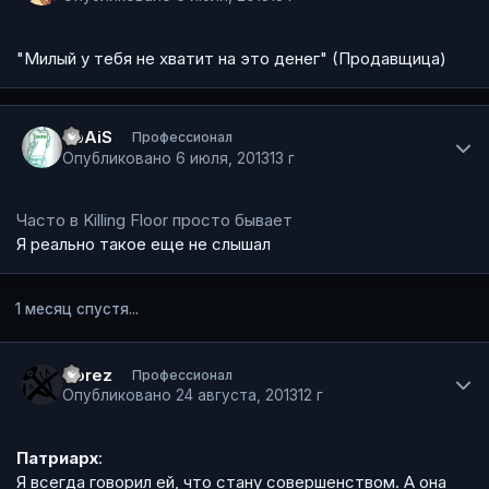
"Милый у тебя не хватит на это денег" (Продавщица)
Author stats
SpAiS
Профессионал
Опубликовано
6 июля, 2013
13 г
Часто в Killing Floor просто бывает
Я реально такое еще не слышал
1 месяц спустя...
Author stats
Corez
Профессионал
Опубликовано
24 августа, 2013
12 г
Патриарх
:
Я всегда говорил ей, что стану совершенством. А она