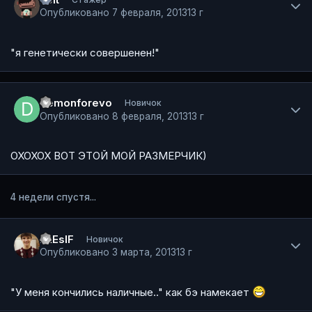
Опубликовано
7 февраля, 2013
13 г
"я генетически совершенен!"
Author stats
demonforevo
Новичок
Опубликовано
8 февраля, 2013
13 г
ОХОХОХ ВОТ ЭТОЙ МОЙ РАЗМЕРЧИК)
4 недели спустя...
Author stats
ExEsIF
Новичок
Опубликовано
3 марта, 2013
13 г
"У меня кончились наличные.." как бэ намекает