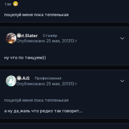
так
поцелуй меня пока тепленькая
Author stats
Cpt.Slater
Стажёр
Опубликовано
25 мая, 2013
13 г
ну что по танцуем))
Author stats
SpAiS
Профессионал
Опубликовано
25 мая, 2013
13 г
поцелуй меня пока тепленькая
а ну да,жаль что редко так говорит...
Author stats