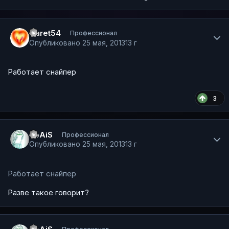
Author stats
Garet54
Профессионал
Опубликовано
25 мая, 2013
13 г
Работает снайпер
3
Author stats
SpAiS
Профессионал
Опубликовано
25 мая, 2013
13 г
Работает снайпер
Разве такое говорит?
Author stats