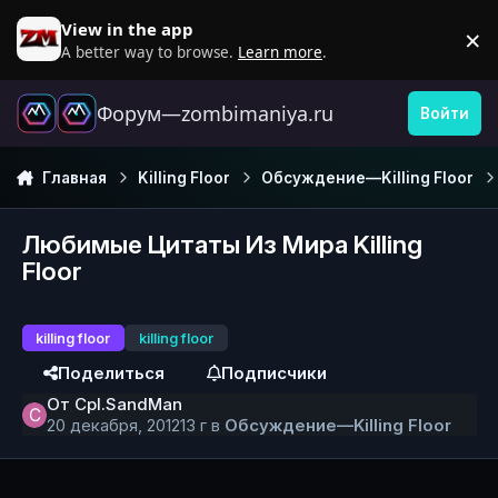
Перейти к содержанию
View in the app
×
D
A better way to browse.
Learn more
.
Форум—zombimaniya.ru
Войти
Главная
Killing Floor
Обсуждение—Killing Floor
Любимые Цитаты Из Мира Killing
Floor
killing floor
killing floor
Поделиться
Подписчики
От
Cpl.SandMan
20 декабря, 2012
13 г
в
Обсуждение—Killing Floor