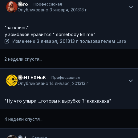
Laro
Профессионал
Опубликовано
3 января, 2013
13 г
"заткнись"
у зомбаков нравится " somebody kill me"
Изменено
3 января, 2013
13 г
пользователем Laro
2 недели спустя...
Author stats
CaHTEXHuK
Профессионал
Опубликовано
14 января, 2013
13 г
"Ну что упыри....готовы к вырубке ?! ахахахаха"
4 недели спустя...
Author stats
7bit
Стажёр