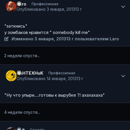
Laro
Профессионал
Опубликовано
3 января, 2013
13 г
"заткнись"
у зомбаков нравится " somebody kill me"
Изменено
3 января, 2013
13 г
пользователем Laro
2 недели спустя...
Author stats
CaHTEXHuK
Профессионал
Опубликовано
14 января, 2013
13 г
"Ну что упыри....готовы к вырубке ?! ахахахаха"
4 недели спустя...
Author stats
7bit
Стажёр