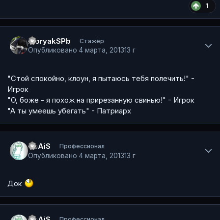
1
Author stats
MoryakSPb
Стажёр
Опубликовано
4 марта, 2013
13 г
"Стой спокойно, клоун, я пытаюсь тебя полечить!" -
Игрок
"О, боже - я похож на прирезанную свинью!" - Игрок
"А ты умеешь убегать" - Патриарх
Author stats
SpAiS
Профессионал
Опубликовано
4 марта, 2013
13 г
Док
Author stats
SpAiS
Профессионал