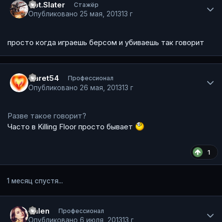
Cpt.Slater
Стажёр
Опубликовано
25 мая, 2013
13 г
просто когда играешь берсом и убиваешь так говорит
Author stats
Garet54
Профессионал
Опубликовано
26 мая, 2013
13 г
Разве такое говорит?
Часто в Killing Floor просто бывает
1
1 месяц спустя...
Author stats
Dalen
Профессионал
Опубликовано
6 июля, 2013
13 г