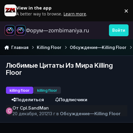
Перейти к содержанию
View in the app
×
D
A better way to browse.
Learn more
.
Форум—zombimaniya.ru
Войти
Главная
Killing Floor
Обсуждение—Killing Floor
Любимые Цитаты Из Мира Killing
Floor
killing floor
killing floor
Поделиться
Подписчики
От
Cpl.SandMan
20 декабря, 2012
13 г
в
Обсуждение—Killing Floor