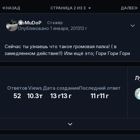
ПЕРВАЯ СТРАНИЦА
НАЗАД
СТРАНИЦА 2 ИЗ 3
ДАЛЕЕ
Author stats
I7oMuDoP
Стажёр
Опубликовано
1 января, 2013
13 г
Сейчас ты узнаешь что такое громовая палка! ( в
замедленном действие!!) Или ещё это; Гори Гори Гори
Л
Ответов
Views
Дата создания
Последний ответ
52
10.3т
13 г
13 г
11 г
11 г
Expand topic overview
Author stats