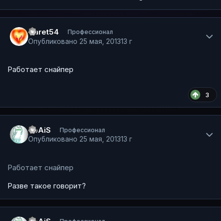
Author stats
Garet54
Профессионал
Опубликовано
25 мая, 2013
13 г
Работает снайпер
3
Author stats
SpAiS
Профессионал
Опубликовано
25 мая, 2013
13 г
Работает снайпер
Разве такое говорит?
Author stats