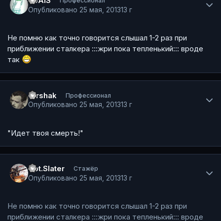
SpAiS
Профессионал
Опубликовано
25 мая, 2013
13 г
Не помню как точно говорится слышал 1-2 раз при
приближении сталкера :::жри пока тепленький::: вроде
так
Author stats
rorshak
Профессионал
Опубликовано
25 мая, 2013
13 г
"Идет твоя смерть!"
Author stats
Cpt.Slater
Стажёр
Опубликовано
25 мая, 2013
13 г
Не помню как точно говорится слышал 1-2 раз при
приближении сталкера :::жри пока тепленький::: вроде