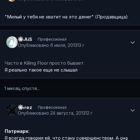
"Милый у тебя не хватит на это денег" (Продавщица)
Author stats
SpAiS
Профессионал
Опубликовано
6 июля, 2013
13 г
Часто в Killing Floor просто бывает
Я реально такое еще не слышал
1 месяц спустя...
Author stats
Corez
Профессионал
Опубликовано
24 августа, 2013
12 г
Патриарх
:
Я всегда говорил ей, что стану совершенством. А она