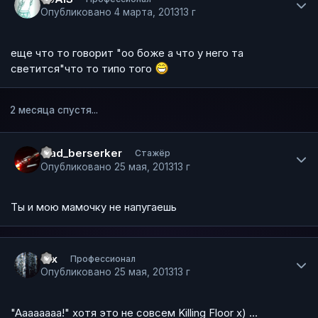
Опубликовано
4 марта, 2013
13 г
еще что то говорит "оо боже а что у него та
светится"что то типо того
2 месяца спустя...
Author stats
vlad_berserker
Стажёр
Опубликовано
25 мая, 2013
13 г
Ты и мою мамочку не напугаешь
Author stats
Vix
Профессионал
Опубликовано
25 мая, 2013
13 г
"Аааааааа!" хотя это не совсем Killing Floor х) ...