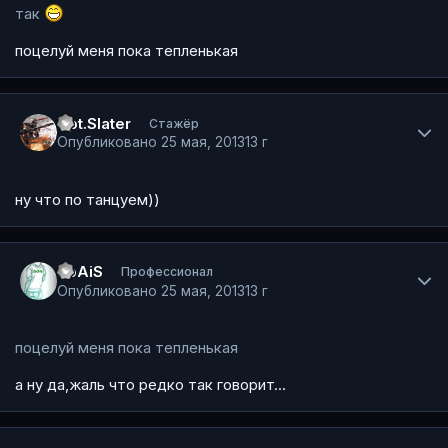
так
поцелуй меня пока тепленькая
Author stats
Cpt.Slater
Стажёр
Опубликовано
25 мая, 2013
13 г
ну что по танцуем))
Author stats
SpAiS
Профессионал
Опубликовано
25 мая, 2013
13 г
поцелуй меня пока тепленькая
а ну да,жаль что редко так говорит...
Author stats