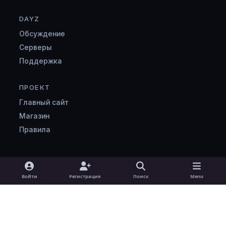
DAYZ
Обсуждение
Серверы
Поддержка
ПРОЕКТ
Главный сайт
Магазин
Правила
Light Mode
Dark Mode
System Preference
v
Войти
Регистрация
Поиск
Menu
k
Язык
Cookie-файлы
zombimaniya.ru
Powered by
Invision Community