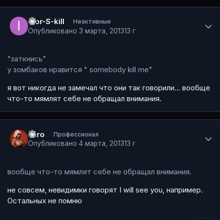
Author stats
Igor-S-kill
Неактивные
Опубликовано
3 марта, 2013
13 г
"заткнись"
у зомбаков нравится " somebody kill me"
я вот никогда не замечал что они так говорили... вообще
что-то мямлят себе не обращал внимания.
Author stats
Laro
Профессионал
Опубликовано
4 марта, 2013
13 г
вообще что-то мямлят себе не обращал внимания.
не совсем, невидимки говорят I will see you, например.
Остальных не помню