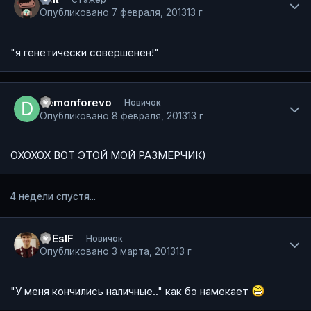
Опубликовано
7 февраля, 2013
13 г
"я генетически совершенен!"
Author stats
demonforevo
Новичок
Опубликовано
8 февраля, 2013
13 г
ОХОХОХ ВОТ ЭТОЙ МОЙ РАЗМЕРЧИК)
4 недели спустя...
Author stats
ExEsIF
Новичок
Опубликовано
3 марта, 2013
13 г
"У меня кончились наличные.." как бэ намекает