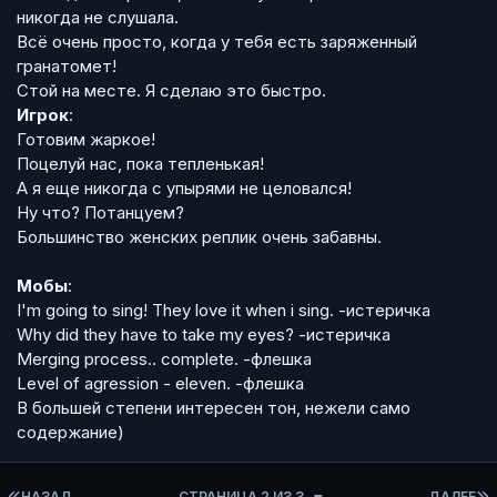
никогда не слушала.
Всё очень просто, когда у тебя есть заряженный
гранатомет!
Стой на месте. Я сделаю это быстро.
Игрок
:
Готовим жаркое!
Поцелуй нас, пока тепленькая!
А я еще никогда с упырями не целовался!
Ну что? Потанцуем?
Большинство женских реплик очень забавны
.
Мобы
:
I'm going to sing! They love it when i sing.
-истеричка
Why did they have to take my eyes?
-истеричка
Merging process.. complete.
-флешка
Level of agression - eleven.
-флешка
В большей степени интересен тон, нежели само
содержание)
ПЕРВАЯ СТРАНИЦА
НАЗАД
СТРАНИЦА 2 ИЗ 3
ДАЛЕЕ