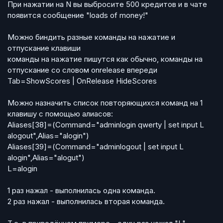
При нажатии на N вы выбросите 500 кредитов и в чате
появится сообщение "loads of money!"
Можно биндить разные команды на нажатие и
отпускание клавиши
команды на нажатие пишутся как обычно, команды на
отпускание со словом onrelease впереди
Tab=ShowScores | OnRelease HideScores
Можно назначить список повторяющихся команд на 1
клавишу с помощью алиасов:
Aliases[38]=(Command="adminlogin qwerty | set input L
alogout",Alias="alogin")
Aliases[39]=(Command="adminlogout | set input L
alogin",Alias="alogut")
L=alogin
1 раз нажал - выполнилась одна команда.
2 раз нажал - выполнилась вторая команда.