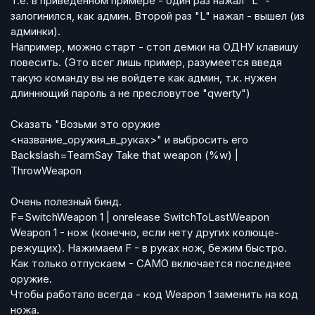
Т.е. в приведённом примере - один раз нажал "L" -
залогинился, как админ. Второй раз "L" нажал - вышел (из
админки).
Например, можно старт - стоп демки на ОДНУ клавишу
повесить. (Это всег лишь пример, разумеется введя
такую команду вы не войдете как админ, т.к. нужен
длиннющий пароль а не пресловутое "qwerty")
Сказать "Возьми это оружие
<название_оружия_в_руках>" и выбросить его
Backslash=TeamSay Take that weapon (%w) |
ThrowWeapon
Очень полезный бинд.
F=SwitchWeapon 1 | onrelease SwitchToLastWeapon
Weapon 1 - нож (конечно, если нету других колюще-
режущих). Нажимаем F - в руках нож, бежим быстро.
Как только отпускаем - САМО включается последнее
оружие.
Чтобы работало всегда - код Weapon 1 заменить на код
ножа.