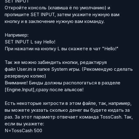
SET INPUT
Откройте консоль (клавиша ё по умолчанию) и
пропишите SET INPUT, затем укажите нужную вам
кнопку и в заключение нужную вам команду.
Например:
SET INPUT L say Hello!
При нажатии на кнопку L вы скажете в чат "Hello!"
Так же можно забиндить кнопки, редактируя
файл User.ini в папке System игры. (Рекомендую сделать
резервную копию)
Внимание! Бинды должны распологаться в разделе
[Engine.Input],сразу после альясов!
Есть некоторые хитрости в этом файле, так, например,
вы можете указать сколько денег вы будете кидать за
раз. За этот параметр отвечает команда TossCash. Так,
если вы укажете:
N=TossCash 500