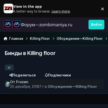
Перейти к содержанию
View in the app
×
D
A better way to browse.
Learn more
.
Форум—zombimaniya.ru
Войти
Главная
Killing Floor
Обсуждение—Killing Floor
Бинды в Killing floor
kf
Поделиться
Подписчики
От
Frozen
20 декабря, 2018
7 г
в
Обсуждение—Killing Floor
Author stats