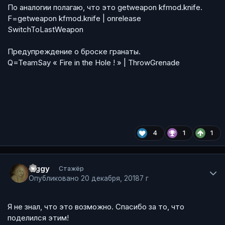
По аналогии полагаю, что это getweapon kfmod.knife.
F=getweapon kfmod.knife | onrelease
SwitchToLastWeapon
Предупреждение о броске гранаты.
Q=TeamSay « Fire in the Hole ! » | ThrowGrenade
4
1
1
Author stats
Figgy
Стажёр
Опубликовано
20 декабря, 2018
7 г
Я не знал, что это возможно. Спасибо за то, что
поделился этим!