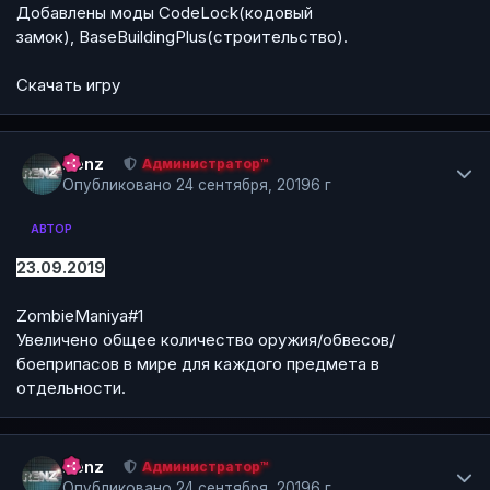
Добавлены моды CodeLock(кодовый
замок), BaseBuildingPlus(строительство).
Скачать игру
Author stats
Renz
Администратор™
Опубликовано
24 сентября, 2019
6 г
АВТОР
23.09.2019
ZombieManiya#1
Увеличено общее количество оружия/обвесов/
боеприпасов в мире для каждого предмета в
отдельности.
Author stats
Renz
Администратор™
Опубликовано
24 сентября, 2019
6 г