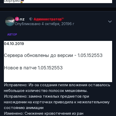
сюрприз.
Author stats
Renz
Администратор™
Опубликовано
4 октября, 2019
6 г
АВТОР
04.10.2019
Сервера обновлены до версии - 1.05.152553
Новое в патче 1.05.152553
Исправлено: Из-за создания гилли вложения оставалось
небольшое количество полосок мешковины.
Исправлено: замена тяжелых предметов при
нахождении на корточках приводила к нежелательному
состоянию анимации
Изменено: Снижение кровотечения из ран