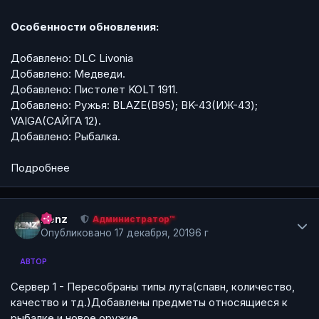
Особенности обновления:
Добавлено: DLC Livonia
Добавлено: Медведи.
Добавлено: Пистолет KOLT 1911.
Добавлено: Ружья: BLAZE(B95); BK-43(ИЖ-43);
VAIGA(CАЙГА 12).
Добавлено: Рыбалка.
Подробнее
Author stats
Renz
Администратор™
Опубликовано
17 декабря, 2019
6 г
АВТОР
Сервер 1 - Пересобраны типы лута(спавн, количество,
качество и тд.)Добавлены предметы относящиеся к
рыбалке и новое оружие.