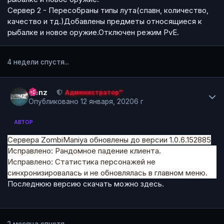
Сервер 2 - Пересобраны типы лута(спавн, количество,
качество и тд.)Добавлены предметы относящиеся к
рыбалке и новое оружие.Отключен режим PvE.
4 недели спустя...
Author stats
Renz
Администратор™
Опубликовано
12 января, 2020
6 г
АВТОР
Сервера ZombiManiya обновлены до версии 1.0.6.152885
Исправлено: Рандомное падение клиента.
Исправлено: Статистика персонажей не
синхронизировалась и не обновлялась в главном меню.
Последнюю версию скачать можно
здесь.