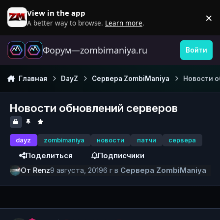
Перейти к содержанию
View in the app
×
D
A better way to browse.
Learn more
.
Форум—zombimaniya.ru
Войти
Главная
DayZ
Сервера ZombiManiya
Новости 
Новости обновлений серверов
dayz
zombimaniya
новости
патчи
сервера
Поделиться
Подписчики
От
Renz
9 августа, 2019
6 г
в
Сервера ZombiManiya
Author stats