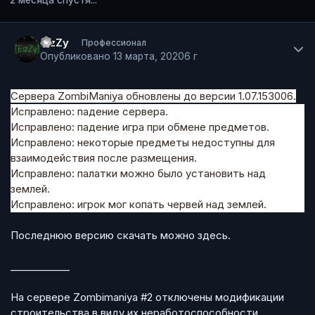
2 месяца спустя...
Author stats
EizZy
Профессионал
Опубликовано
13 марта, 2020
6 г
Сервера ZombiManiya обновлены до версии 1.07.153006.
Исправлено: падение сервера.
Исправлено: падение игра при обмене предметов.
Исправлено: некоторые предметы недоступны для
взаимодействия после размещения.
Исправлено: палатки можно было установить над
землей.
Исправлено: игрок мог копать червей над землей.
Последнюю версию скачать можно
здесь
.
____________
На сервере Zombimaniya #2 отключены модификации
строительства в виду их неработоспособности.