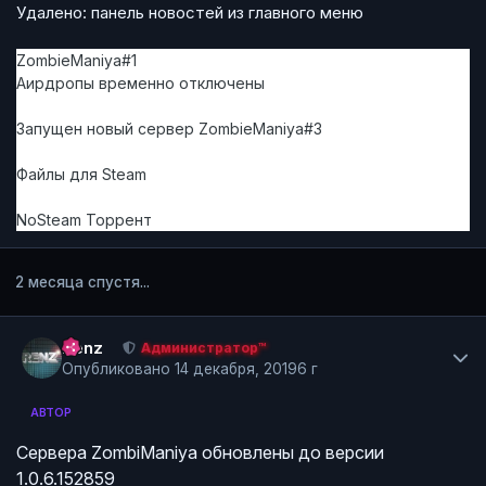
Удалено: панель новостей из главного меню
ZombieManiya#1
Аирдропы временно отключены
Запущен новый сервер
ZombieManiya#3
Файлы
для Steam
NoSteam
Торрент
2 месяца спустя...
Author stats
Renz
Администратор™
Опубликовано
14 декабря, 2019
6 г
АВТОР
Сервера ZombiManiya обновлены до версии
1.0.6.152859