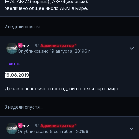
К-74, АК-74(черный), АК-74(зеленый).
Увеличено общее число АКМ в мире.
2 недели спустя...
Author stats
Renz
Администратор™
Опубликовано
19 августа, 2019
6 г
АВТОР
19.08.2019
Добавлено количество свд, винторез и лар в мире.
3 недели спустя...
Author stats
Renz
Администратор™
Опубликовано
5 сентября, 2019
6 г