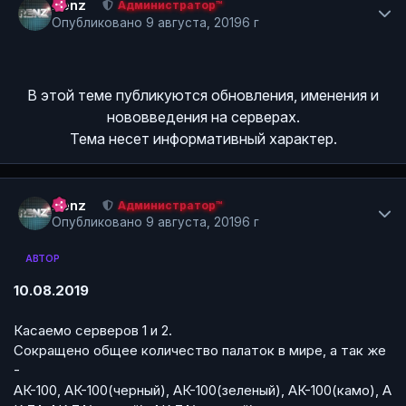
Renz
Администратор™
Опубликовано
9 августа, 2019
6 г
В этой теме публикуются обновления, именения и
нововведения на серверах.
Тема несет информативный характер.
Author stats
Renz
Администратор™
Опубликовано
9 августа, 2019
6 г
АВТОР
10.08.2019
Касаемо серверов 1 и 2.
Сокращено общее количество палаток в мире, а так же
-
АК-100, АК-100(черный), АК-100(зеленый), АК-100(камо), А