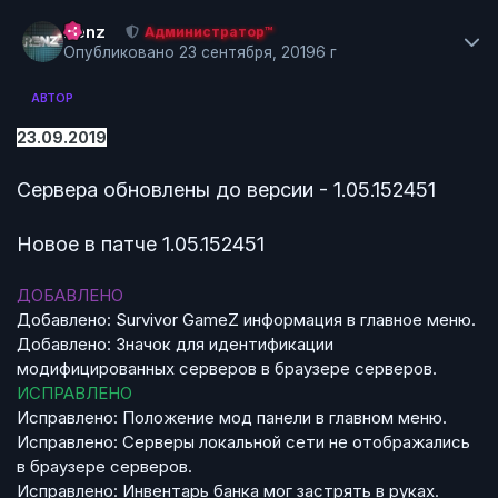
Author stats
Renz
Администратор™
Опубликовано
23 сентября, 2019
6 г
АВТОР
23.09.2019
Сервера обновлены до версии - 1.05.152451
Новое в патче 1.05.152451
ДОБАВЛЕНО
Добавлено: Survivor GameZ информация в главное меню.
Добавлено: Значок для идентификации
модифицированных серверов в браузере серверов.
ИСПРАВЛЕНО
Исправлено: Положение мод панели в главном меню.
Исправлено: Серверы локальной сети не отображались
в браузере серверов.
Исправлено: Инвентарь банка мог застрять в руках.