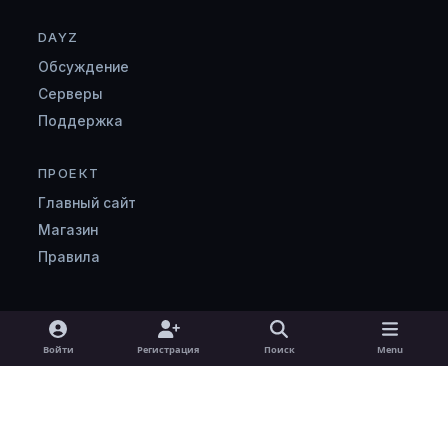
DAYZ
Обсуждение
Серверы
Поддержка
ПРОЕКТ
Главный сайт
Магазин
Правила
Light Mode
Dark Mode
System Preference
v
Войти
Регистрация
Поиск
Menu
k
Язык
Cookie-файлы
zombimaniya.ru
Powered by
Invision Community