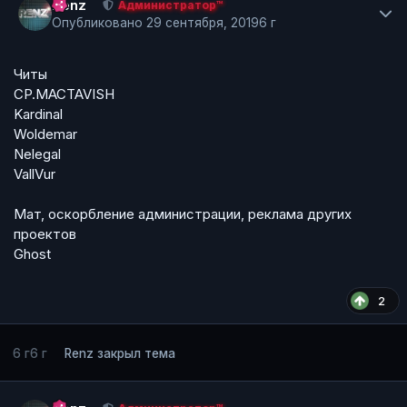
Renz
Администратор™
Опубликовано
29 сентября, 2019
6 г
Читы
CP.MACTAVISH
Kardinal
Woldemar
Nelegal
VallVur
Мат, оскорбление администрации, реклама других
проектов
Ghost
2
6 г
6 г
Renz
закрыл тема
Author stats