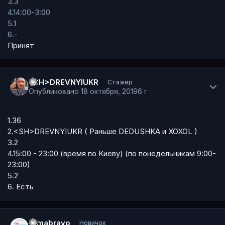
3.3
4.14:00-3:00
5.1
6.-
Принят
Author stats
<SH>DREVNYIUKR
Стажёр
Опубликовано
18 октября, 2019
6 г
1.36
2.<SH>DREVNYIUKR ( Раньше DEDUSHKA и XOXOL )
3.2
4.15:00 - 23:00 (время по Киеву) (по понедельникам 9:00-
23:00)
5.2
6. Есть
Author stats
romabravo
Новичок