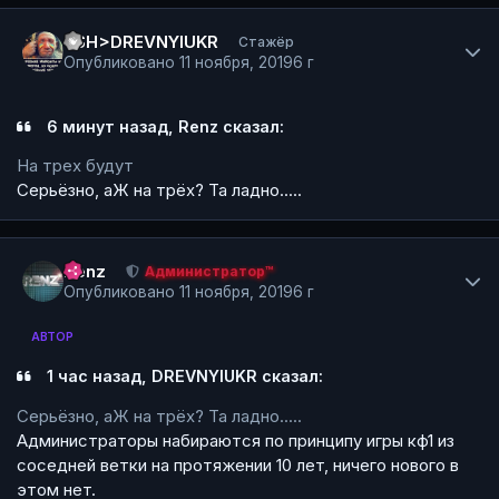
Author stats
<SH>DREVNYIUKR
Стажёр
Опубликовано
11 ноября, 2019
6 г
6 минут назад, Renz сказал:
На трех будут
Серьёзно, аЖ на трёх? Та ладно.....
Author stats
Renz
Администратор™
Опубликовано
11 ноября, 2019
6 г
АВТОР
1 час назад,
DREVNYIUKR сказал:
Серьёзно, аЖ на трёх? Та ладно.....
Администраторы набираются по принципу игры кф1 из
соседней ветки на протяжении 10 лет, ничего нового в
этом нет.