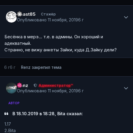
Author stats
Beast85
Стажёр
Опубликовано
11 ноября, 2019
6 г
Бесёнка в мерэ... т.е. в админы. Он хороший и
адекватный.
Странно, не вижу анкеты Зайки, куда Д.Зайку дели?
6 г
6 г
Renz
закрепил тема
Author stats
Renz
Администратор™
Опубликовано
11 ноября, 2019
6 г
АВТОР
В 18.10.2019 в 18:28, Bita сказал:
1.17
2.Bita