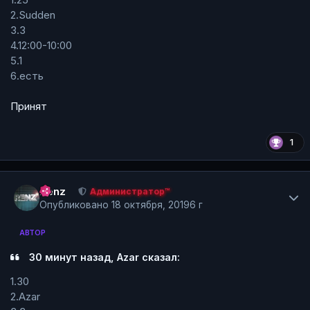
2.Sudden
3.3
4.12:00-10:00
5.1
6.есть
Принят
1
Author stats
Renz
Администратор™
Опубликовано
18 октября, 2019
6 г
АВТОР
30 минут назад, Azar сказал:
1.30
2.Azar