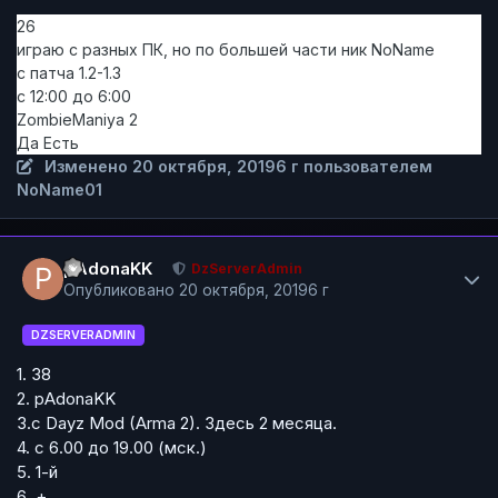
26
играю с разных ПК, но по большей части ник NoName
с патча 1.2-1.3
с 12:00 до 6:00
ZombieManiya 2
Да Есть
Изменено
20 октября, 2019
6 г
пользователем
NoName01
Author stats
pAdonaKK
DzServerAdmin
Опубликовано
20 октября, 2019
6 г
DZSERVERADMIN
1. 38
2. pAdonaKK
3.с Dayz Mod (Arma 2). Здесь 2 месяца.
4. с 6.00 до 19.00 (мск.)
5. 1-й
6. +