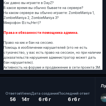
Как давно вы играете в DayZ?
В какое время вы обычно бываете на сервере?
На каком сервере вы обычно играете: ZombieManiya 1,
ZombieManiya 2, ZombieManiya 3?
Микрофон (Есть/Нет)?
Права и обязанности помощника админа.
Право на кик и бан на сессию.
Помощь в изобличении нарушителей (это не есть
стукачество, у вас есть право на сессион, но при наличии
доказательств нарушения администратор может дать
бан нарушителю).
Активность на форуме и продвижение в сети проекта ЗМ.
Лу
Ответов
Views
Дата создания
Последний ответ
56
14т
6 г
6 г
6 г
6 г