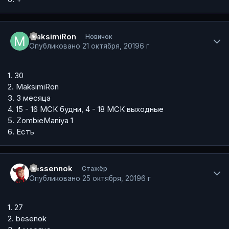
Author stats
MaksimiRon
Новичок
Опубликовано
21 октября, 2019
6 г
1. 30
2. MaksimiRon
3. 3 месяца
4. 15 - 16 МСК будни, 4 - 18 МСК выходные
5. ZombieManiya 1
6. Есть
Author stats
bessennok
Стажёр
Опубликовано
25 октября, 2019
6 г
1. 27
2. besenok