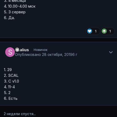
3. 4 месяца
4. 10.00-4.00 мск
5. 3 сервер
6. Да.
1
1
Author stats
Scalius
Новичок
Опубликовано
28 октября, 2019
6 г
1. 29
2. SCAL
3. С v1.0
4. 11-4
5. 2
6. Есть
2 недели спустя...