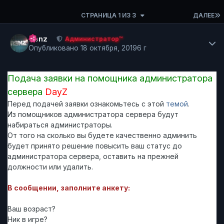
СТРАНИЦА 1 ИЗ 3
ДАЛЕЕ
Author stats
Renz
Администратор™
Опубликовано
18 октября, 2019
6 г
Подача заявки на помощника администратора
сервера
DayZ
Перед подачей заявки ознакомьтесь с этой
темой
.
Из помощников администратора сервера будут
набираться администраторы.
От того на сколько вы будете качественно админить
будет принято решение повысить ваш статус до
администратора сервера, оставить на прежней
должности или удалить.
В сообщении, заполните анкету:
Ваш возраст?
Ник в игре?