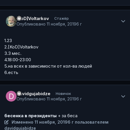
Author stats
[KoD]Voltarkov
Стажёр
Опубликовано
11 ноября, 2019
6 г
1.23
2.[KoD]Voltarkov
3.3 мес.
4.18:00-23:00
5.на всех в зависимости от кол-ва людей
6.есть
Author stats
davidgujabidze
Новичок
Опубликовано
11 ноября, 2019
6 г
бесенка в президенты
+ за беса
Изменено
11 ноября, 2019
6 г
пользователем
davidgujabidze