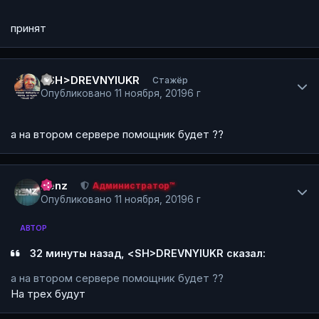
принят
Author stats
<SH>DREVNYIUKR
Стажёр
Опубликовано
11 ноября, 2019
6 г
а на втором сервере помощник будет ??
Author stats
Renz
Администратор™
Опубликовано
11 ноября, 2019
6 г
АВТОР
32 минуты назад, <SH>DREVNYIUKR сказал:
а на втором сервере помощник будет ??
На трех будут