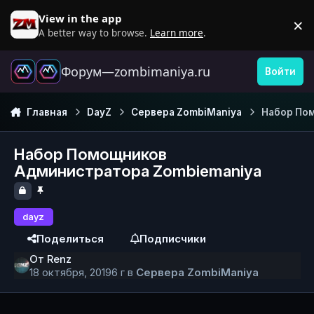
Перейти к содержанию
View in the app
×
D
A better way to browse.
Learn more
.
Форум—zombimaniya.ru
Войти
Главная
DayZ
Сервера ZombiManiya
Набор По
Набор Помощников
Администратора Zombiemaniya
dayz
Поделиться
Подписчики
От
Renz
18 октября, 2019
6 г
в
Сервера ZombiManiya