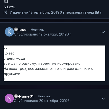
5.1
6.Есть
Изменено
18 октября, 2019
6 г
пользователем Bita
Author stats
Koleso
Новичок
Опубликовано
19 октября, 2019
6 г
22
Koleso
с дейз мода
всегда по разному, и время не нормировано
На всех трех, все зависит от того играю один или с
друзьями
+
Author stats
NoName01
Новичок
Опубликовано
20 октября, 2019
6 г