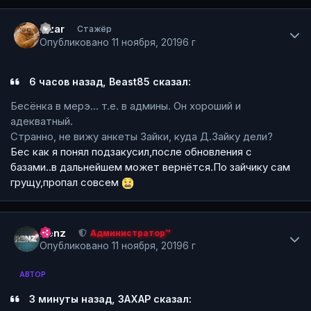
Author stats
Azar
Стажёр
Опубликовано
11 ноября, 2019
6 г
6 часов назад, Beast85 сказал:
Бесёнка в мерэ... т.е. в админы. Он хороший и
адекватный.
Странно, не вижу анкеты Зайки, куда Д.Зайку дели?
Бес как я понял подзакусил,после обновления с
базами..в дальнейшем может вернётся.По зайчику сам
грущу,пропал совсем
Author stats
Renz
Администратор™
Опубликовано
11 ноября, 2019
6 г
АВТОР
3 минуты назад, ЗАХАР сказал: