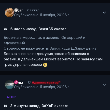
Author stats
Azar
Стажёр
Опубликовано
11 ноября, 2019
6 г
6 часов назад, Beast85 сказал:
Бесёнка в мерэ... т.е. в админы. Он хороший и
адекватный.
Странно, не вижу анкеты Зайки, куда Д.Зайку дели?
Бес как я понял подзакусил,после обновления с
базами..в дальнейшем может вернётся.По зайчику сам
грущу,пропал совсем
Author stats
Renz
Администратор™
Опубликовано
11 ноября, 2019
6 г
АВТОР
3 минуты назад, ЗАХАР сказал: