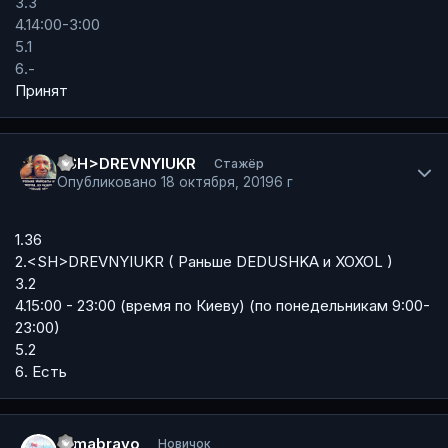
3.3
4.14:00-3:00
5.1
6.-
Принят
Author stats
<SH>DREVNYIUKR
Стажёр
Опубликовано
18 октября, 2019
6 г
1.36
2.<SH>DREVNYIUKR ( Раньше DEDUSHKA и XOXOL )
3.2
4.15:00 - 23:00 (время по Киеву) (по понедельникам 9:00-
23:00)
5.2
6. Есть
Author stats
romabravo
Новичок