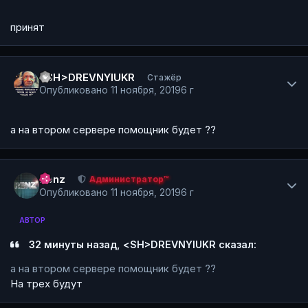
принят
Author stats
<SH>DREVNYIUKR
Стажёр
Опубликовано
11 ноября, 2019
6 г
а на втором сервере помощник будет ??
Author stats
Renz
Администратор™
Опубликовано
11 ноября, 2019
6 г
АВТОР
32 минуты назад, <SH>DREVNYIUKR сказал:
а на втором сервере помощник будет ??
На трех будут