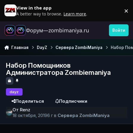
Перейти к содержанию
View in the app
×
D
A better way to browse.
Learn more
.
Форум—zombimaniya.ru
Войти
Главная
DayZ
Сервера ZombiManiya
Набор По
Набор Помощников
Администратора Zombiemaniya
dayz
Поделиться
Подписчики
От
Renz
18 октября, 2019
6 г
в
Сервера ZombiManiya