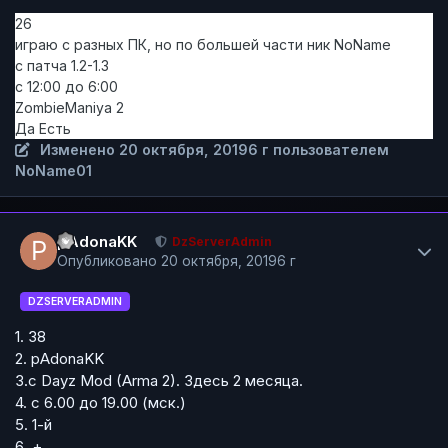
26
играю с разных ПК, но по большей части ник NoName
с патча 1.2-1.3
с 12:00 до 6:00
ZombieManiya 2
Да Есть
Изменено
20 октября, 2019
6 г
пользователем
NoName01
Author stats
pAdonaKK
DzServerAdmin
Опубликовано
20 октября, 2019
6 г
DZSERVERADMIN
1. 38
2. pAdonaKK
3.с Dayz Mod (Arma 2). Здесь 2 месяца.
4. с 6.00 до 19.00 (мск.)
5. 1-й
6. +