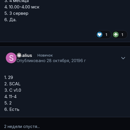
3. 4 месяца
4. 10.00-4.00 мск
5. 3 сервер
6. Да.
1
1
Author stats
Scalius
Новичок
Опубликовано
28 октября, 2019
6 г
1. 29
2. SCAL
3. С v1.0
4. 11-4
5. 2
6. Есть
2 недели спустя...