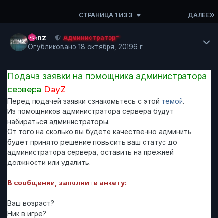
СТРАНИЦА 1 ИЗ 3
ДАЛЕЕ
Author stats
Renz
Администратор™
Опубликовано
18 октября, 2019
6 г
Подача заявки на помощника администратора
сервера
DayZ
Перед подачей заявки ознакомьтесь с этой
темой
.
Из помощников администратора сервера будут
набираться администраторы.
От того на сколько вы будете качественно админить
будет принято решение повысить ваш статус до
администратора сервера, оставить на прежней
должности или удалить.
В сообщении, заполните анкету:
Ваш возраст?
Ник в игре?