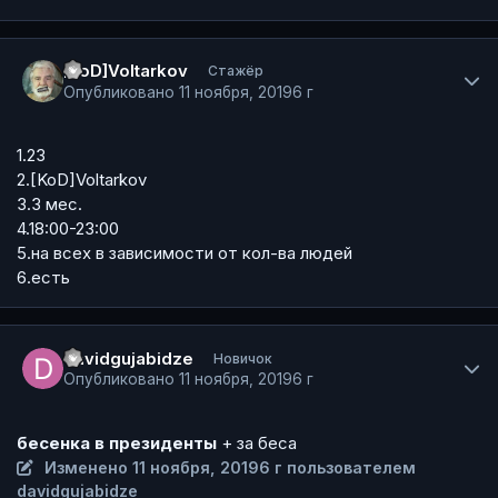
Author stats
[KoD]Voltarkov
Стажёр
Опубликовано
11 ноября, 2019
6 г
1.23
2.[KoD]Voltarkov
3.3 мес.
4.18:00-23:00
5.на всех в зависимости от кол-ва людей
6.есть
Author stats
davidgujabidze
Новичок
Опубликовано
11 ноября, 2019
6 г
бесенка в президенты
+ за беса
Изменено
11 ноября, 2019
6 г
пользователем
davidgujabidze