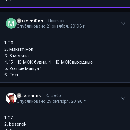
Author stats
MaksimiRon
Новичок
Опубликовано
21 октября, 2019
6 г
1. 30
2. MaksimiRon
3. 3 месяца
4. 15 - 16 МСК будни, 4 - 18 МСК выходные
5. ZombieManiya 1
6. Есть
Author stats
bessennok
Стажёр
Опубликовано
25 октября, 2019
6 г
1. 27
2. besenok