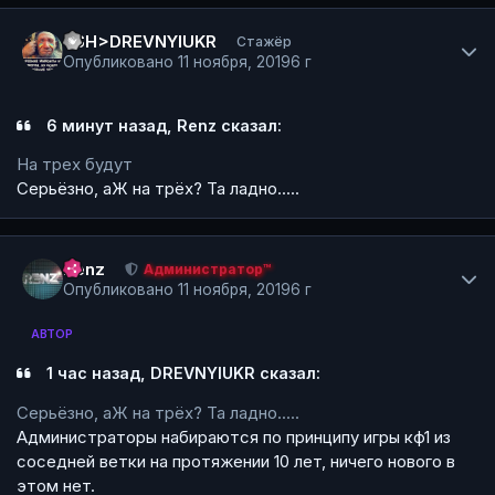
Author stats
<SH>DREVNYIUKR
Стажёр
Опубликовано
11 ноября, 2019
6 г
6 минут назад, Renz сказал:
На трех будут
Серьёзно, аЖ на трёх? Та ладно.....
Author stats
Renz
Администратор™
Опубликовано
11 ноября, 2019
6 г
АВТОР
1 час назад,
DREVNYIUKR сказал:
Серьёзно, аЖ на трёх? Та ладно.....
Администраторы набираются по принципу игры кф1 из
соседней ветки на протяжении 10 лет, ничего нового в
этом нет.