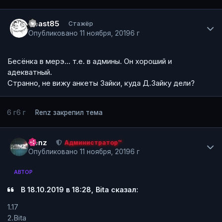
Author stats
Beast85
Стажёр
Опубликовано
11 ноября, 2019
6 г
Бесёнка в мерэ... т.е. в админы. Он хороший и
адекватный.
Странно, не вижу анкеты Зайки, куда Д.Зайку дели?
6 г
6 г
Renz
закрепил тема
Author stats
Renz
Администратор™
Опубликовано
11 ноября, 2019
6 г
АВТОР
В 18.10.2019 в 18:28, Bita сказал:
1.17
2.Bita