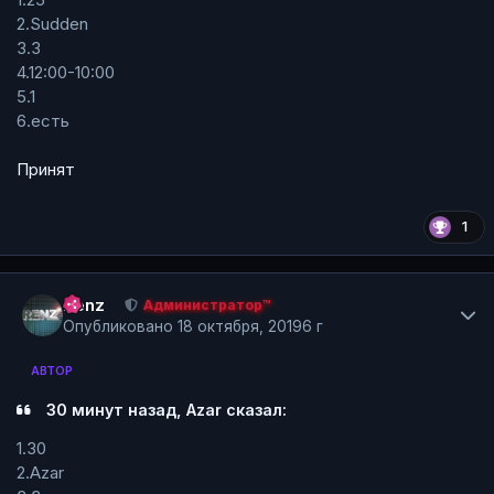
2.Sudden
3.3
4.12:00-10:00
5.1
6.есть
Принят
1
Author stats
Renz
Администратор™
Опубликовано
18 октября, 2019
6 г
АВТОР
30 минут назад, Azar сказал:
1.30
2.Azar