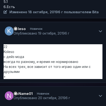
5.1
6.Есть
Изменено
18 октября, 2019
6 г
пользователем Bita
Author stats
Koleso
Новичок
Опубликовано
19 октября, 2019
6 г
22
Koleso
с дейз мода
всегда по разному, и время не нормировано
На всех трех, все зависит от того играю один или с
друзьями
+
Author stats
NoName01
Новичок
Опубликовано
20 октября, 2019
6 г