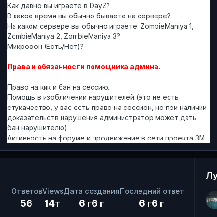
Как давно вы играете в DayZ?
В какое время вы обычно бываете на сервере?
На каком сервере вы обычно играете: ZombieManiya 1,
ZombieManiya 2, ZombieManiya 3?
Микрофон (Есть/Нет)?
Права и обязанности помощника админа.
Право на кик и бан на сессию.
Помощь в изобличении нарушителей (это не есть
стукачество, у вас есть право на сессион, но при наличии
доказательств нарушения администратор может дать
бан нарушителю).
Активность на форуме и продвижение в сети проекта ЗМ.
Лу
Ответов
Views
Дата создания
Последний ответ
56
14т
6 г
6 г
6 г
6 г