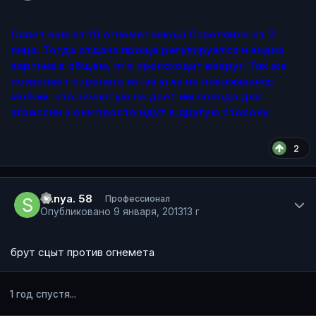
Совет вам от 10 огнеметчика=) Стреляйте от 3
лица. Тогда отдача проще регулируется и видна
картина в общем, что происходит вокруг. Так же
позволяет стрелять из-за угла не показываясь
мобам, что зачастую не дает им повода для
агрессии и они просто идут в другую сторону.
2
Author stats
Sanya. 58
Профессионал
Опубликовано
9 января, 2013
13 г
брут сцыт против огнемета
1 год спустя...