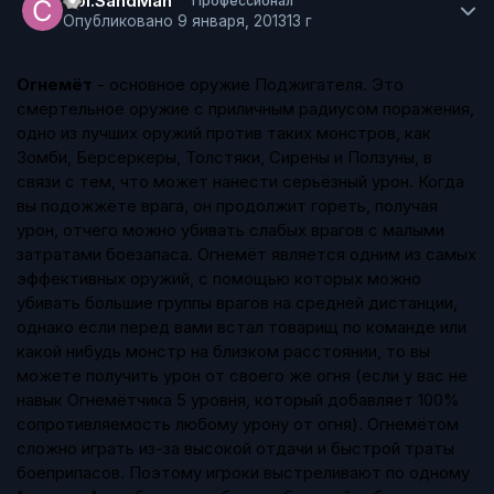
Cpl.SandMan
Профессионал
Опубликовано
9 января, 2013
13 г
Огнемёт
- основное оружие
Поджигателя
. Это
смертельное оружие с приличным радиусом поражения,
одно из лучших оружий против таких
монстров
, как
Зомби
,
Берсеркеры
,
Толстяки
,
Сирены
и
Ползуны
, в
связи с тем, что может нанести серьёзный урон. Когда
вы подожжёте врага, он продолжит гореть, получая
урон, отчего можно убивать слабых врагов с малыми
затратами боезапаса. Огнемёт является одним из самых
эффективных оружий, с помощью которых можно
убивать большие группы врагов
на средней дистанции
,
однако если перед вами встал
товарищ по команде
или
какой нибудь монстр
на близком расстоянии
, то вы
можете получить урон от своего же огня (если у вас не
навык Огнемётчика 5 уровня, который добавляет 100%
сопротивляемость любому урону от огня). Огнемётом
сложно играть из-за высокой отдачи и быстрой траты
боеприпасов. Поэтому игроки выстреливают по одному