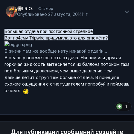
Author stats
.P.I.R.O.
Стажёр
Опубликовано
27 августа, 2014
11 г
Большая отдача при постоянной стрельбе
Вот по4ему Tripwire придумала это для о
гнемёта
?
В жизни там же вообще нету никакой отда4и...
В реале у огнеметов есть отдача. Напалм или другая
горючая жидкость вытесняется из баллона потоком газа
под большим давлением, чем выше давление тем
дальше летит струя тем больше отдача. В принципе
схожие ощущения с огнетушителем попробуй и поймешь
о чем я.
1
Для публикации сообщений создайте