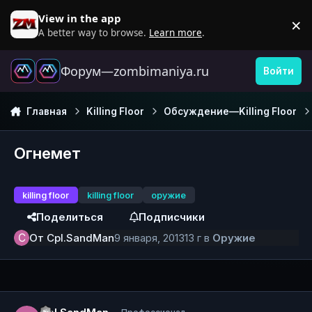
Перейти к содержанию
View in the app
×
D
A better way to browse.
Learn more
.
Форум—zombimaniya.ru
Войти
Главная
Killing Floor
Обсуждение—Killing Floor
Огнемет
killing floor
killing floor
оружие
Поделиться
Подписчики
От
Cpl.SandMan
9 января, 2013
13 г
в
Оружие
Author stats