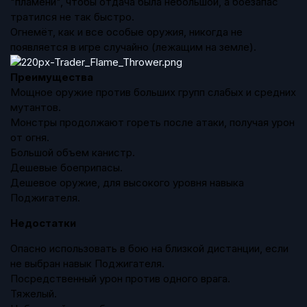
"пламени", чтобы отдача была небольшой, а боезапас
тратился не так быстро.
Огнемёт, как и все особые оружия, никогда не
появляется в игре случайно (лежащим на земле).
Преимущества
Мощное оружие против больших групп слабых и средних
мутантов.
Монстры продолжают гореть после атаки, получая урон
от огня.
Большой объем канистр.
Дешевые боеприпасы.
Дешевое оружие, для высокого уровня навыка
Поджигателя
.
Недостатки
Опасно использовать в бою на близкой дистанции, если
не выбран навык Поджигателя.
Посредственный урон против одного врага.
Тяжелый.