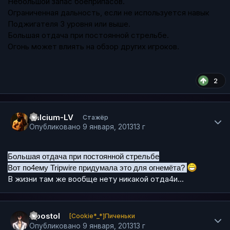
Небольшой запас боеприпасов.
Ограниченная дальность, если не используется навык
Поджигателя 3 уровня или выше.
Большая отдача при постоянной стрельбе.
Огонь может влиять на обзор других игроков.
2
Author stats
Calcium-LV
Стажёр
Опубликовано
9 января, 2013
13 г
Большая отдача при постоянной стрельбе
Вот по4ему Tripwire придумала это для о
гнемёта
?
В жизни там же вообще нету никакой отда4и...
Author stats
Apostol
[Cookie*_*]Пиченьки
Опубликовано
9 января, 2013
13 г