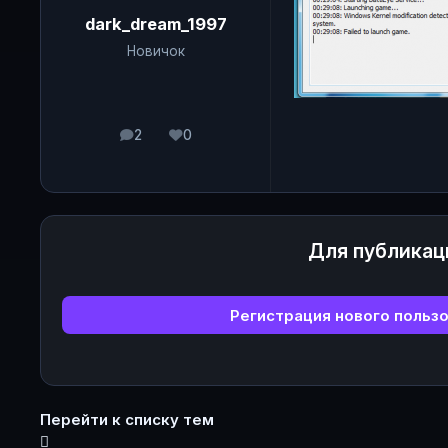
dark_dream_1997
Новичок
2
0
сообщения
Репутация
Для публикац
Регистрация нового польз
Перейти к списку тем