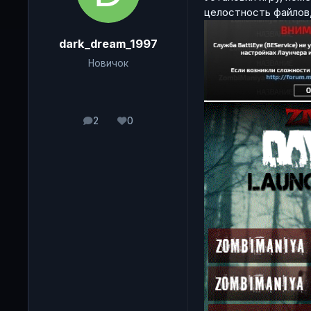
целостность файлов,
dark_dream_1997
Новичок
2
0
сообщения
Репутация