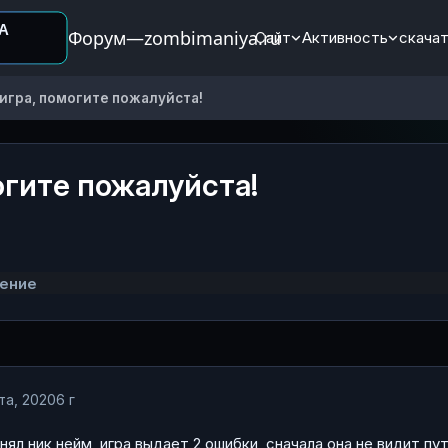
Форум—zombimaniya.ru
Сайт
Активность
скачат
 игра, помогите пожалуйста!
огите пожалуйста!
ение
та, 2020
6 г
нял ник нейм, игра выдает 2 ошибки, сначала она не видит пу