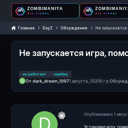
Перейти к содержанию
Главная
DayZ
Обсуждение
Не запускается
Не запускается игра, пом
не работает
ошибка
От
dark_dream_1997
1 августа, 2020
6 г
в
Обсужд
Опубликовано
1 авгус
Установил игру, поме