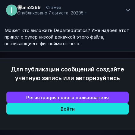
Author stats
ivann3399
Стажёр
Опубликовано
7 августа, 2020
5 г
Может кто выложить DepartedStatics? Уже надоел этот
прикол с супер низкой докачкой этого файла,
возникающиего фиг пойми от чего.
Для публикации сообщений создайте
учётную запись или авторизуйтесь
Регистрация нового пользователя
Войти