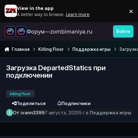
Перейти к содержанию
View in the app
×
D
A better way to browse.
Learn more
.
Форум—zombimaniya.ru
Войти
Главная
Killing Floor
Поддержка игры
Загрузк
Загрузка DepartedStatics при
подключении
killing floor
Поделиться
Подписчики
От
ivann3399
7 августа, 2020
5 г
в
Поддержка игры