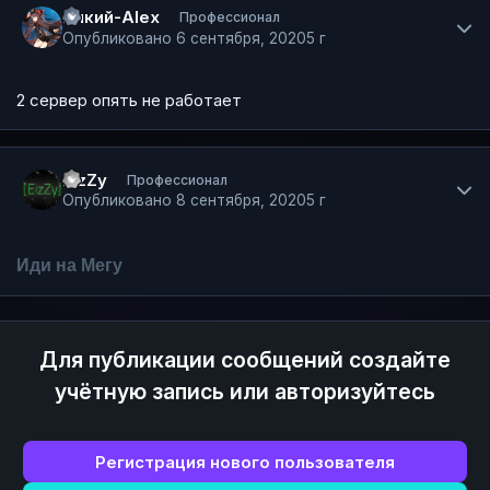
Dикий-Alex
Профессионал
Опубликовано
6 сентября, 2020
5 г
2
сервер опять не работает
Author stats
EizZy
Профессионал
Опубликовано
8 сентября, 2020
5 г
Иди на Мегу
Для публикации сообщений создайте
учётную запись или авторизуйтесь
Регистрация нового пользователя