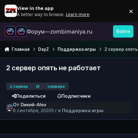
Перейти к содержанию
View in the app
×
D
A better way to browse.
Learn more
.
Форум—zombimaniya.ru
Войти
Главная
DayZ
Поддержка игры
2 сервер опять
2 сервер опять не работает
2 сервер
kf
сервера
Поделиться
Подписчики
От
Dикий-Alex
6 сентября, 2020
5 г
в
Поддержка игры
Author stats