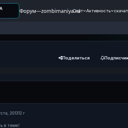
Форум—zombimaniya.ru
Сайт
Активность
скачат
Поделиться
Подписчи
ста, 2013
12 г
ь в теме!