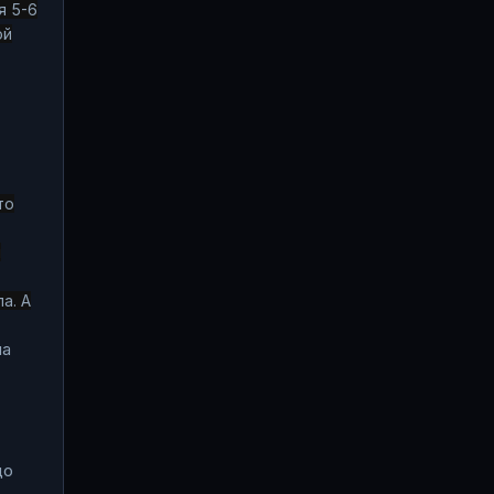
я 5-6
ой
то
м
а. А
ла
до