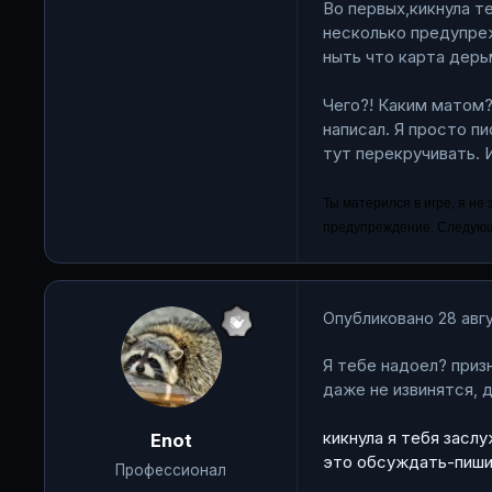
Во первых,кикнула т
несколько предупре
ныть что карта дерь
Чего?! Каким матом? 
написал. Я просто пи
тут перекручивать. 
Ты матерился в игре, я не 
предупреждение. Следующи
Опубликовано
28 авгу
Я тебе надоел? приз
даже не извинятся, 
кикнула я тебя засл
Enot
это обсуждать-пиши 
Профессионал