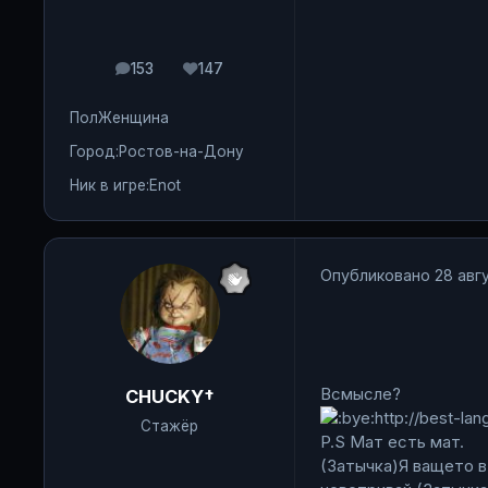
153
147
сообщения
Репутация
Пол
Женщина
Город:
Ростов-на-Дону
Ник в игре:
Enot
Опубликовано
28 авгу
Всмысле?
CHUCKY†
http://best-lan
Стажёр
P.S Мат есть мат.
(Затычка)Я ващето в