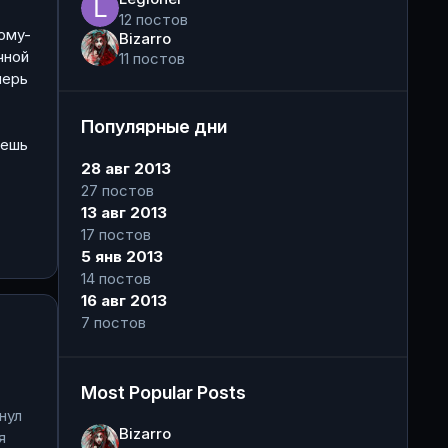
12 постов
ому-
Bizarro
чной
11 постов
перь
Популярные дни
жешь
28 авг 2013
27 постов
13 авг 2013
17 постов
5 янв 2013
14 постов
16 авг 2013
7 постов
Most Popular Posts
нул
Bizarro
я