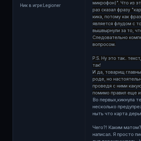
микрофон)". Что из эт
Ник в игре:
Legioner
раз сказал фразу "ка
кика, потому как фра
является флудом с то
вышвырнули за то, чт
Следовательно комп
вопросом.
P.S. Ну это так.. текс
так!
И да, товарищ главны
роде, но настоятель
проведя с ними какую
помимо правил еще и
Во первых,кикнула т
несколько предупре
ныть что карта дерь
Чего?! Каким матом? 
написал. Я просто пи