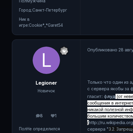
Пол
Мужчина
Город:
Санкт-Петербург
Ник в
игре:
Cookie*_*Garet54
Опубликовано
28 авгу
Только что один из а
Legioner
с сервера якобы за 
Новичок
гласит: ф
луд
(от нев
сообщения в интерне
никакой полезной инф
8
1
большим количеством 
сообщения
Репутация
http://ru.wikiped
(
сервера "
Пол
Не определился
3.2. Запре