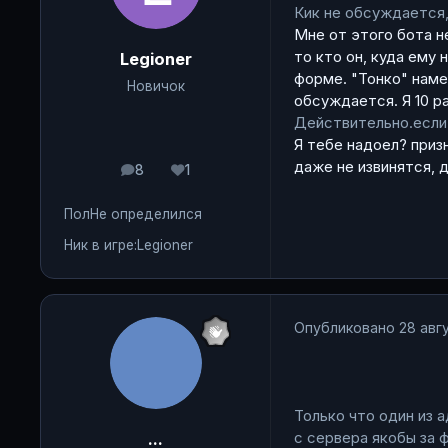
Кик не обсуждается,
Мне от этого бота н
то кто он, куда ему 
Legioner
форме. "Тонко" наме
Новичок
обсуждается. Я 10 р
Действительно.если 
Я тебе надоел? приз
даже не извинятся, 
8
1
сообщения
Репутация
Пол
Не определился
Ник в игре:
Legioner
Опубликовано
28 авгу
Только что один из а
с сервера якобы за 
...