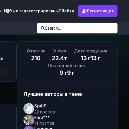
ь KF
Уже зарегистрированы? Войти
Регистрация
Search...
Ответов
Views
Дата создания
210
22.4т
13 г
13 г
ки
Последний ответ
9 г
9 г
Лучшие авторы в теме
SpAiS
22 постов
kleo***
14 постов
Legioner