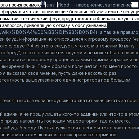
[1]
англ.
flood — наводнение, затопление
ерно произносимого
) —
т-форумах и чатах, занимающие большие объемы или не несущ
ормации; технический флуд представляет собой хакерскую атак
запросов, приводящую к отказу в обслуживании.
ia.org/wiki/%D0%A4%D0%BB%D1%83%D0%B4
), а так же правило
щен флуд, информация не относящаяся к игровому процессу (ча
ого следует? А из этого следует, что если в течении 10 минут 
рта бред", то это не является флудом и не может быть причин
за относится к игровому процессу самым прямым образом и не
чки зрения Вики. Таким образом получается, что меня просто
о я высказал свое мнение, пусть даже несколько раз.
етентность вышеуказанного администратора под большим
т, текст, текст.. а если по-русски, то хватит меня кикать за прос
й админ, я не прошу лишать кого-то админки или что-то в это
но прошу напомнить господам модераторам, где их место,
-нибудь беседу. Пусть спускаются с небес и тоже учат правил
 значения встречающихся в этих правилах терминов.