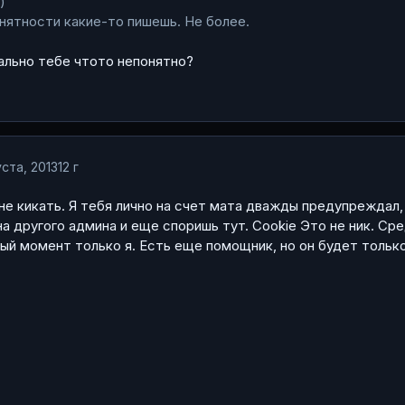
)
нятности какие-то пишешь. Не более.
ально тебе чтото непонятно?
ста, 2013
12 г
 не кикать. Я тебя лично на счет мата дважды предупреждал,
на другого админа и еще споришь тут. Cookie Это не ник. Ср
ный момент только я. Есть еще помощник, но он будет только