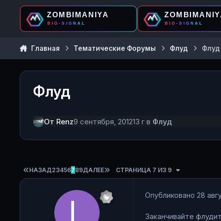
Перейти к содержанию
Главная
Тематические Форумы
Флуд
Флуд
Флуд
От
Renz
9 сентября, 2012
13 г
в
Флуд
ПЕРВАЯ СТРАНИЦА
ПОСЛЕДНЯЯ СТРАНИЦА
НАЗАД
2
3
4
5
6
7
8
9
ДАЛЕЕ
СТРАНИЦА 7 ИЗ 9
Опубликовано
28 авгу
Заканчивайте флудит