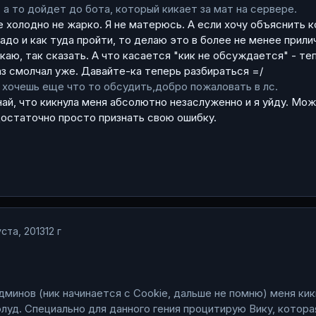
 а то дойдет до бота, который кикает за мат на сервере.
е холодно не жарко. Я не матерюсь. А если хочу объяснить к
надо и как туда пройти, то делаю это в более не менее прили
каю, так сказать. А что касается "кик не обсуждается" - те
аз смолчал уже. Давайте-ка теперь разбираться =/
хочешь еще что то обсудить,добро пожаловать в лс.
най, что кикнула меня абсолютно незаслуженно и я уйду. Мо
достаточно просто признать свою ошибку.
ста, 2013
12 г
дминов (ник начинается с Cookie, дальше не помню) меня кик
флуд. Специально для данного гения процитирую Вику, котора