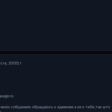
ста, 2013
12 г
guage.ru
 моих собщениях обращаюсь к админам а не к тебе,так што