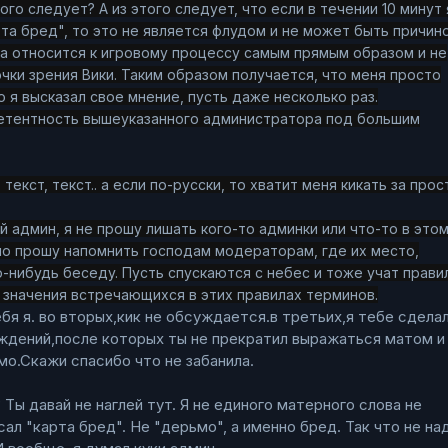
ого следует? А из этого следует, что если в течении 10 минут 
рта бред", то это не является флудом и не может быть причин
за относится к игровому процессу самым прямым образом и не
чки зрения Вики. Таким образом получается, что меня просто
о я высказал свое мнение, пусть даже несколько раз.
етентность вышеуказанного администратора под большим
т, текст, текст.. а если по-русски, то хватит меня кикать за прос
й админ, я не прошу лишать кого-то админки или что-то в это
но прошу напомнить господам модераторам, где их место,
-нибудь беседу. Пусть спускаются с небес и тоже учат правил
 значения встречающихся в этих правилах терминов.
ебя я. во вторых,кик не обсуждается.в третьих,я тебе сдела
ждений,после которых ты не прекратил выражаться матом и
мо.Скажи спасибо что не забанила.
Ты давай не наглей тут. Я не единого матерного слова не
сал "карта бред". Не "дерьмо", а именно бред. Так что не на