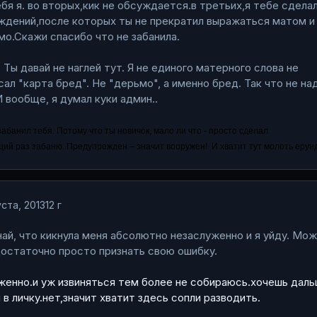
ебя я. во вторых,кик не обсуждается.в третьих,я тебе сдела
ждений,после которых ты не прекратил выражаться матом и
мо.Скажи спасибо что не забанила.
Ты давай не наглей тут. Я не единого матерного слова не
сал "карта бред". Не "дерьмо", а именно бред. Так что не на
И вообще, я думал куки админ..
забанил тебя. Потому что ты новичок, мало ли что - просто сделал
й раз забаню. Предупрежден – значит вооружен! И хватит тут молоть ерун
ста, 2013
12 г
най, что кикнула меня абсолютно незаслуженно и я уйду. Мо
достаточно просто признать свою ошибку.
уженно.и уж извиняться тем более не собираюсь.хочешь дал
в личку.нет,значит хватит здесь сопли разводить.