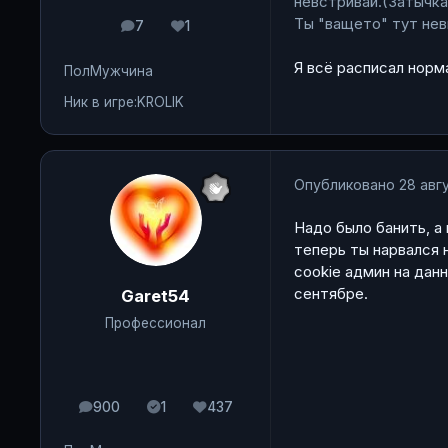
невстривай.(Затычка
Ты "ващето" тут нев
7
1
сообщения
Репутация
Я всё расписал норм
Пол
Мужчина
Ник в игре:
KROLIK
Опубликовано
28 авгу
Надо было банить, а
теперь ты нарвался 
cookie админ на дан
сентябре.
Garet54
Профессионал
900
1
437
сообщения
Solutions
Репутация