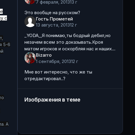
7 февраля, 2013
13 г
ие
Это вообще на русском?
у с
Гость Прометей
13 августа, 2013
12 г
_YODA_,Я понимаю,ты бодрый дебил,но
т,
незачем всем это доказывать.Кроя
я 5-6
матом игроков и оскорбляя нас и наших
ой
Bizarro
друзей. И с таким отношением ты
1 сентября, 2013
12 г
рассчитываешь на помощь и понимание
со стороны других игроков
Мне вот интересно, что же ты
отредактировал..?
то
Изображения в теме
м
а. А