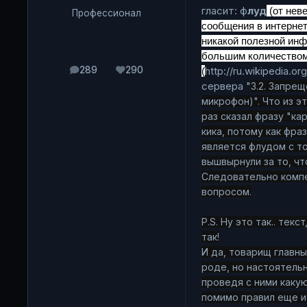
гласит: ф
луд
(от нев
Профессионал
сообщения в интерне
никакой полезной инф
большим количеством 
http://ru.wikiped
289
290
(
сообщения
Репутация
сервера "
3.2. Запре
микрофон)". Что из эт
раз сказал фразу "ка
кика, потому как фра
является флудом с то
вышвырнули за то, чт
Следовательно комп
вопросом.
P.S. Ну это так.. текс
так!
И да, товарищ главны
роде, но настоятель
проведя с ними какую
помимо правил еще и