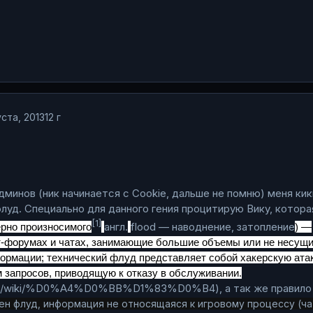
ста, 2013
12 г
дминов (ник начинается с Cookie, дальше не помню) меня кик
флуд. Специально для данного гения процитирую Вику, котора
[1]
англ.
flood — наводнение, затопление
ерно произносимого
) —
т-форумах и чатах, занимающие большие объемы или не несущ
ормации; технический флуд представляет собой хакерскую атак
запросов, приводящую к отказу в обслуживании.
ia.org/wiki/%D0%A4%D0%BB%D1%83%D0%B4
), а так же правило
щен флуд, информация не относящаяся к игровому процессу (ча