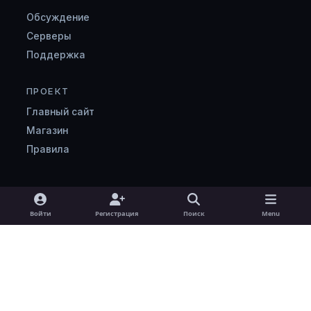
Обсуждение
Серверы
Поддержка
ПРОЕКТ
Главный сайт
Магазин
Правила
Light Mode
Dark Mode
System Preference
v
Войти
Регистрация
Поиск
Menu
k
Язык
Cookie-файлы
zombimaniya.ru
Powered by
Invision Community