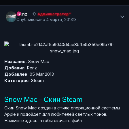
Author stats
Renz
Администратор™
Опубликовано
4 марта, 2013
13 г
Название
: Snow Mac
Добавил
:
Renz
Добавлен
: 05 Mar 2013
Категория
:
Steam
Snow Mac - Скин Steam
Скин Snow Mac создан в стиле операционной системы
Apple и подойдет для любителей светлых тонов.
Нажмите здесь, чтобы скачать файл