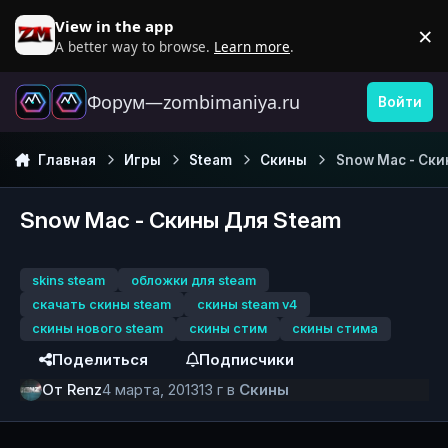
Перейти к содержанию
View in the app
×
D
A better way to browse.
Learn more
.
Форум—zombimaniya.ru
Войти
Главная
Игры
Steam
Скины
Snow Mac - Ски
Snow Mac - Скины Для Steam
skins steam
обложки для steam
скачать скины steam
скины steam v4
скины нового steam
скины стим
скины стима
Поделиться
Подписчики
От
Renz
4 марта, 2013
13 г
в
Скины