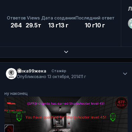
Л
Ответов
Views
Дата создания
Последний ответ
264
29.5т
13 г
13 г
10 г
10 г
Expand topic overview
Author stats
жека99жека
Стажёр
Опубликовано
13 октября, 2014
11 г
ну наконец