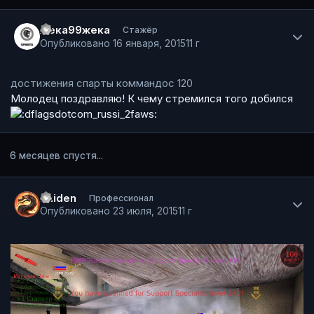
Author stats
жека99жека
Стажёр
Опубликовано
16 января, 2015
11 г
достижения спарты коммандос 120
Молодец поздравляю! К чему стремился того добился
6 месяцев спустя...
Author stats
Raiden
Профессионал
Опубликовано
23 июля, 2015
11 г