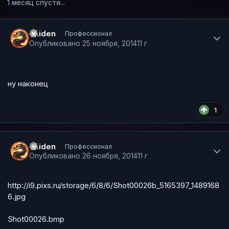
1 месяц спустя...
Author stats
Raiden
Профессионал
Опубликовано
25 ноября, 2014
11 г
ну наконец
1
Author stats
Raiden
Профессионал
Опубликовано
26 ноября, 2014
11 г
http://i9.pixs.ru/storage/6/8/6/Shot00026b_5165397_1489168
6.jpg
Shot00026.bmp