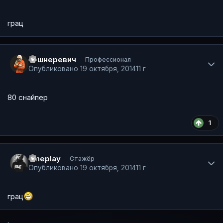
грац
Author stats
Кушнеревич
Профессионал
Опубликовано
19 октября, 2014
11 г
80 снайпер
1
Author stats
timeplay
Стажёр
Опубликовано
19 октября, 2014
11 г
грац