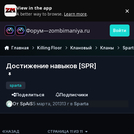
Перейти к содержанию
View in the app
×
D
A better way to browse.
Learn more
.
Форум—zombimaniya.ru
Войти
Главная
Killing Floor
Клановый
Кланы
Spart
Достижение навыков [SPR]
sparta
Поделиться
Подписчики
От
SpAiS
5 марта, 2013
13 г
в
Sparta
ПЕРВАЯ СТРАНИЦА
НАЗАД
СТРАНИЦА 11 ИЗ 11