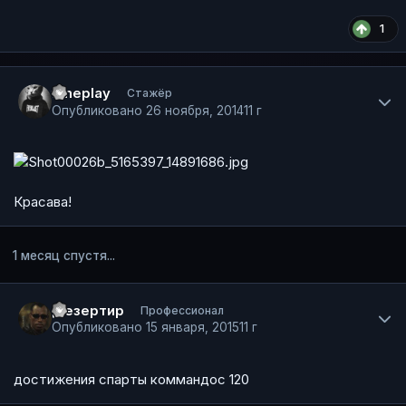
1
Author stats
timeplay
Стажёр
Опубликовано
26 ноября, 2014
11 г
Красава!
1 месяц спустя...
Author stats
Дезертир
Профессионал
Опубликовано
15 января, 2015
11 г
достижения спарты коммандос 120