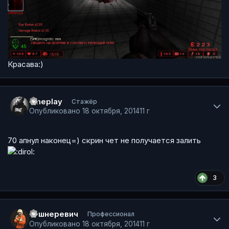
Красава:)
Author stats
timeplay
Стажёр
Опубликовано
18 октября, 2014
11 г
70 апнул наконец=) скрин чет не получается залить
3
Author stats
Кушнеревич
Профессионал
Опубликовано
18 октября, 2014
11 г