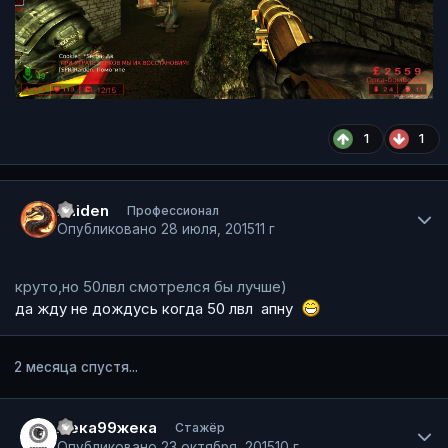
1
1
Author stats
Raiden
Профессионал
Опубликовано
28 июля, 2015
11 г
круто,но 50лвл смотрелся бы лучше)
да жду не дождусь когда 50 лвл апну
2 месяца спустя...
Author stats
жека99жека
Стажёр
Опубликовано
23 октября, 2015
10 г