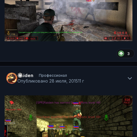
3
Author stats
Raiden
Профессионал
Опубликовано
28 июля, 2015
11 г