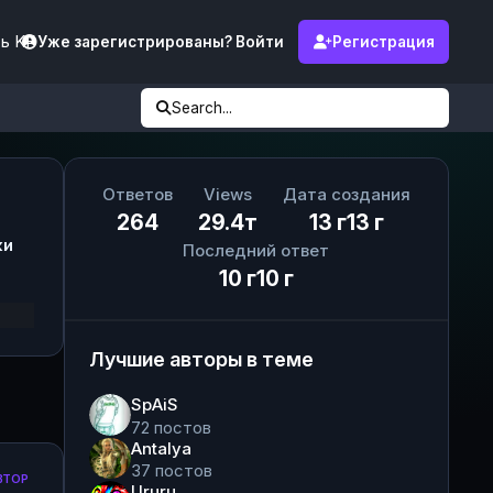
ь KF
Уже зарегистрированы? Войти
Регистрация
Search...
Ответов
Views
Дата создания
264
29.4т
13 г
13 г
ки
Последний ответ
10 г
10 г
Лучшие авторы в теме
SpAiS
72 постов
Antalya
37 постов
ВТОР
Ururu