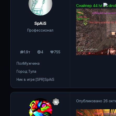
Снайпер 44 lvl
SpAiS
Профессионал
1.9т
4
755
сообщения
Solutions
Репутация
Пол
Мужчина
Город:
Тула
Ник в игре:
[SPR]SpAiS
Опубликовано
26 окт