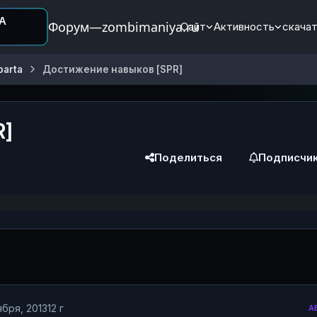
Форум—zombimaniya.ru
Сайт
Активность
скачат
parta
Достижение навыков [SPR]
R]
Поделиться
Подписчи
ября, 2013
12 г
А