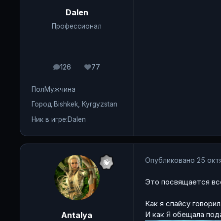
Dalen
Профессионал
126
77
сообщения
Репутация
Пол
Мужчина
Город:
Bishkek, Kyrgyzstan
Ник в игре:
Dalen
Опубликовано
25 окт
Это посвящается вс
Как я спайсу говори
И как Я обещала под
Antalya