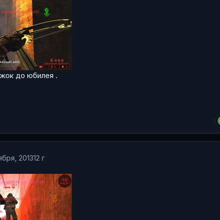
ажок до юбилея .
ября, 2013
12 г