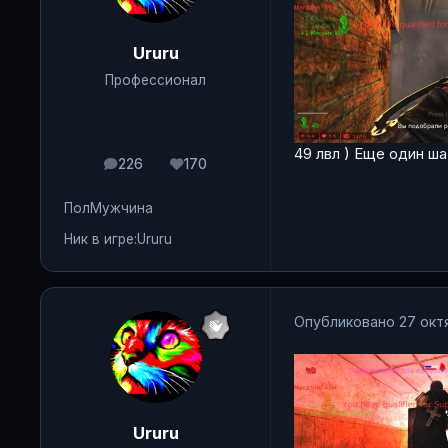
Ururu
Профессионал
49 лвл ) Еще один ш
226
170
сообщения
Репутация
Пол
Мужчина
Ник в игре:
Ururu
Опубликовано
27 окт
Ururu