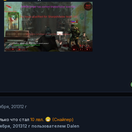
ября, 2013
12 г
олько что стал
10 лвл.
(Снайпер)
ября, 2013
12 г
пользователем Dalen