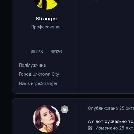
Stranger
Профессионал
278
126
сообщения
Репутация
Пол
Мужчина
Город:
Unknown City
Ник в игре:
Stranger
Опубликовано
25 окт
А я вот буквально т
Изменено
25 окт