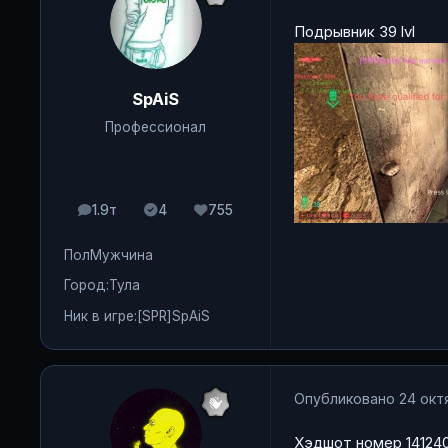
Подрывник 39 lvl
SpAiS
Профессионал
1.9т
4
755
сообщения
Solutions
Репутация
Пол
Мужчина
Город:
Тула
Ник в игре:
[SPR]SpAiS
Опубликовано
24 окт
Хэдшот номер 14124