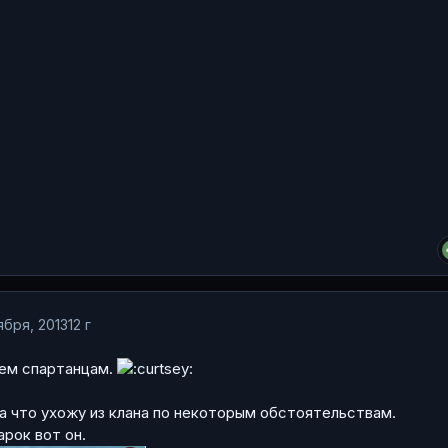
ября, 2013
12 г
ем спартанцам.
ла что ухожу из клана по некоторым обстоятельствам.
арок вот он.