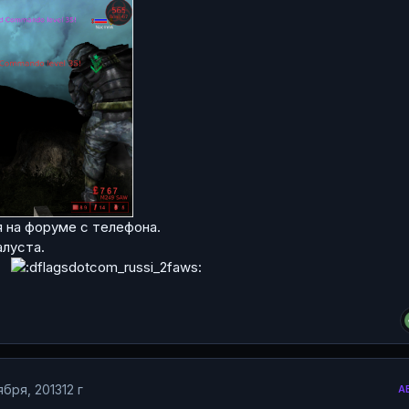
я на форуме с телефона.
луста.
ок
ября, 2013
12 г
А