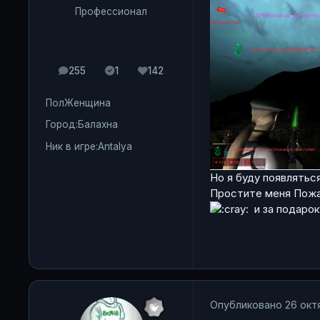
Профессионал
255
1
142
сообщения
Solutions
Репутация
Пол
Женщина
Город:
Балахна
Ник в игре:
Antalya
Но я буду появлятьс
Простите меня Пожа
и за подар
Опубликовано
26 окт