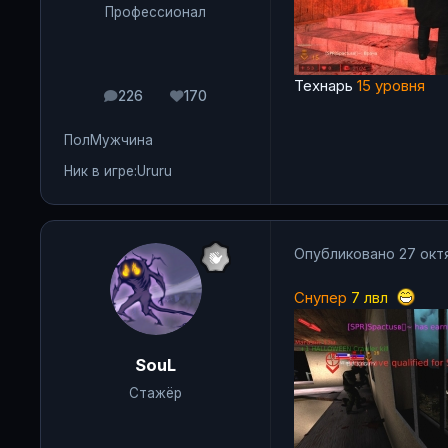
Профессионал
Технарь
15 уровня
226
170
сообщения
Репутация
Пол
Мужчина
Ник в игре:
Ururu
Опубликовано
27 окт
Снупер
7 лвл
SouL
Стажёр