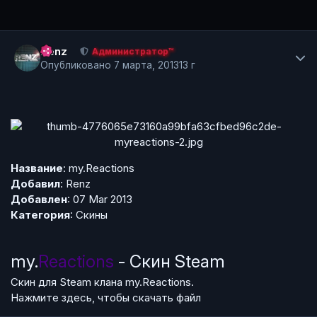
Author stats
Renz
Администратор™
Опубликовано
7 марта, 2013
13 г
Название
: my.Reactions
Добавил
:
Renz
Добавлен
: 07 Mar 2013
Категория
:
Скины
my.
Reactions
- Скин Steam
Скин для Steam клана my.Reactions.
Нажмите здесь, чтобы скачать файл