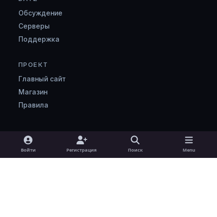
Обсуждение
Серверы
Поддержка
ПРОЕКТ
Главный сайт
Магазин
Правила
Light Mode
Dark Mode
System Preference
v
Войти
Регистрация
Поиск
Menu
k
Язык
Cookie-файлы
zombimaniya.ru
Powered by
Invision Community