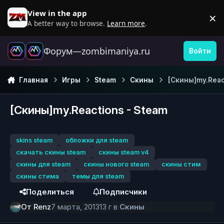
Перейти к содержанию
View in the app
×
D
A better way to browse.
Learn more
.
Форум—zombimaniya.ru
Войти
Главная
Игры
Steam
Скины
[Скины]my.Reac
[Скины]my.Reactions - Steam
skins steam
обложки для steam
скачать скины steam
скины steam v4
скины для steam
скины нового steam
скины стим
скины стима
темы для steam
Поделиться
Подписчики
От
Renz
7 марта, 2013
13 г
в
Скины