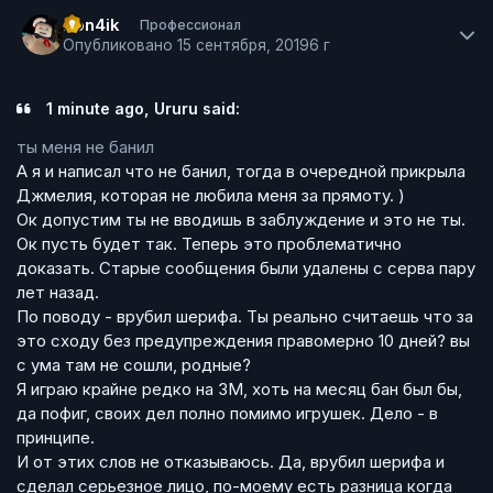
Author stats
Pon4ik
Профессионал
Опубликовано
15 сентября, 2019
6 г
1 minute ago, Ururu said:
ты меня не банил
А я и написал что не банил, тогда в очередной прикрыла
Джмелия, которая не любила меня за прямоту. )
Ок допустим ты не вводишь в заблуждение и это не ты.
Ок пусть будет так. Теперь это проблематично
доказать. Старые сообщения были удалены с серва пару
лет назад.
По поводу - врубил шерифа. Ты реально считаешь что за
это сходу без предупреждения правомерно 10 дней? вы
с ума там не сошли, родные?
Я играю крайне редко на ЗМ, хоть на месяц бан был бы,
да пофиг, своих дел полно помимо игрушек. Дело - в
принципе.
И от этих слов не отказываюсь. Да, врубил шерифа и
сделал серьезное лицо, по-моему есть разница когда