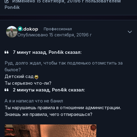
Изменено
15 сентября, 2019
6 г
пользователем
Pon4ik
Author stats
Rudokop
Профессионал
Опубликовано
15 сентября, 2019
6 г
7 минут назад, Pon4ik сказал:
Руд, долго ждал, чтобы так подленько отомстить за
былое?
Детский сад
Ты серьезно что-ли?
2 минуты назад, Pon4ik сказал:
А я и написал что не банил
Ты нарушаешь правила в отношении администрации.
Знаешь же правила, чего отпираешься?