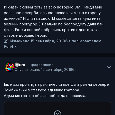
И кидай скрины хоть за всю историю ЗМ. Найди мне
реальное оскорбительное слово или мат в сторону
админов? И статья свою 1.1 можешь деть куда нить,
великий прокурор. ) Реально по беспределу дали бан,
факт. Еще и сворой собрались против одного, как в
старые добрые. Герои. )
Изменено
15 сентября, 2019
6 г
пользователем
Pon4ik
Author stats
Ururu
Профессионал
Опубликовано
15 сентября, 2019
6 г
Ещё раз прочти, я практически всегда играл на сервере
Зомбимании в статусе администратора.
Администратор обязан соблюдать правила.