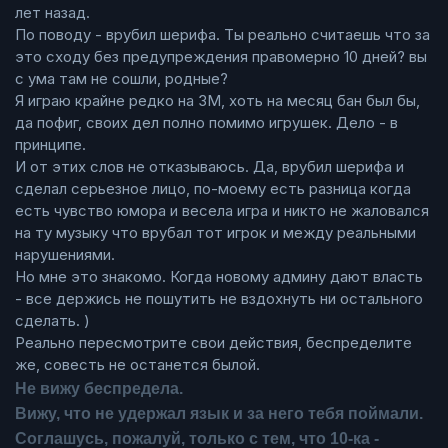
лет назад.
По поводу - врубил шерифа. Ты реально считаешь что за
это сходу без предупреждения правомерно 10 дней? вы
с ума там не сошли, родные?
Я играю крайне редко на ЗМ, хоть на месяц бан был бы,
да пофиг, своих дел полно помимо игрушек. Дело - в
принципе.
И от этих слов не отказываюсь. Да, врубил шерифа и
сделал серьезное лицо, по-моему есть разница когда
есть чувство юмора и весела игра и никто не жаловался
на ту музыку что врубал тот игрок и между реальными
нарушениями.
Но мне это знакомо. Когда новому админу дают власть
- все держись не пошутить не вздохнуть ни остального
сделать. )
Реально пересмотрите свои действия, беспределите
же, совесть не останется былой.
Не вижу беспредела.
Вижу, что не удержал язык и за него тебя поймали.
Соглашусь, пожалуй, только с тем, что 10-ка -