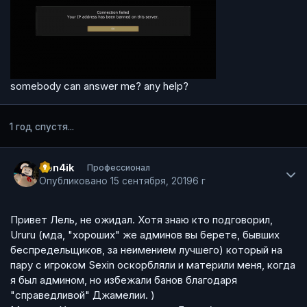
somebody can answer me? any help?
1 год спустя...
Author stats
Pon4ik
Профессионал
Опубликовано
15 сентября, 2019
6 г
Привет Лель, не ожидал. Хотя знаю кто подговорил,
Ururu (мда, "хороших" же админов вы берете, бывших
беспредельщиков, за неимением лучшего) который на
пару с игроком Sexin оскорбляли и материли меня, когда
я был админом, но избежали банов благодаря
"справедливой" Джамелии. )