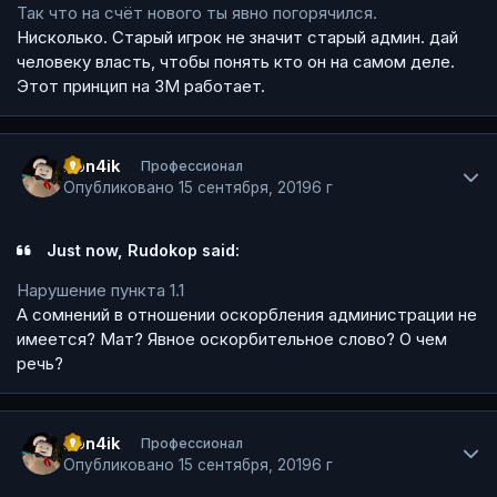
Так что на счёт нового ты явно погорячился
.
Нисколько. Старый игрок не значит старый админ. дай
человеку власть, чтобы понять кто он на самом деле.
Этот принцип на ЗМ работает.
Author stats
Pon4ik
Профессионал
Опубликовано
15 сентября, 2019
6 г
Just now, Rudokop said:
Нарушение пункта 1.1
А сомнений в отношении оскорбления администрации не
имеется? Мат? Явное оскорбительное слово? О чем
речь?
Author stats
Pon4ik
Профессионал
Опубликовано
15 сентября, 2019
6 г