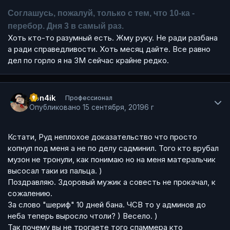
Соглашусь, пожалуй, только с тем, что 10-ка -
перебор. Дня 3 в самый раз.
Хоть кто-то разумный есть. Жму руку. Не ради разбана
а ради справедливости. Хоть месяц дайте. Все равно
дел по горло я на ЗМ сейчас крайне редко.
Author stats
Pon4ik
Профессионал
Опубликовано
15 сентября, 2019
6 г
Кстати, Руд неплохое доказательство что просто
копнул под меня а не по делу садминил. Того кто врубал
музон не тронули, как понимаю но на меня матеральчик
высосал таки из пальца. )
Поздравляю. Здоровый мужик а совесть не прокачал, к
сожалению.
За слово "шериф" 10 дней бана. ЧСВ то у админов до
неба теперь выросло чтоли? ) Весело. )
Так почему вы не трогаете того спаммера кто