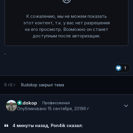
.
1
6 г
6 г
Rudokop
закрыл тема
Author stats
Rudokop
Профессионал
Опубликовано
15 сентября, 2019
6 г
4 минуты назад, Pon4ik сказал: