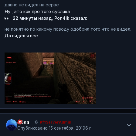
давно не видел на серве
Ну , это как про того суслика
22 минуты назад, Pon4ik сказал:
не понятно по какому поводу одобрил того что не видел.
Да видел я все.
Author stats
Лёля
Kf1ServerAdmin
Опубликовано
15 сентября, 2019
6 г