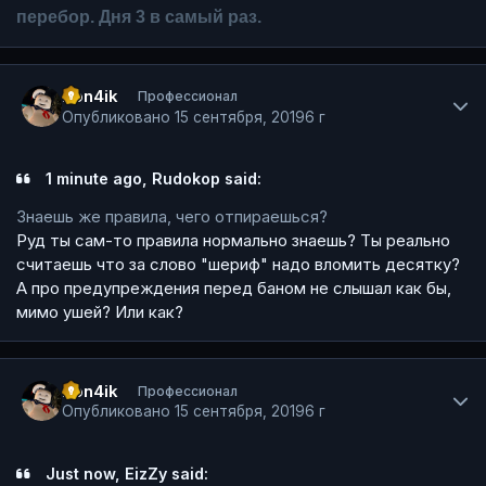
перебор. Дня 3 в самый раз.
Author stats
Pon4ik
Профессионал
Опубликовано
15 сентября, 2019
6 г
1 minute ago, Rudokop said:
Знаешь же правила, чего отпираешься?
Руд ты сам-то правила нормально знаешь? Ты реально
считаешь что за слово "шериф" надо вломить десятку?
А про предупреждения перед баном не слышал как бы,
мимо ушей? Или как?
Author stats
Pon4ik
Профессионал
Опубликовано
15 сентября, 2019
6 г
Just now, EizZy said: