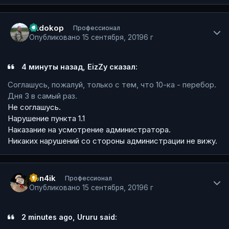
Author stats
Rudokop
Профессионал
Опубликовано
15 сентября, 2019
6 г
4 минуты назад, EizZy сказал:
Соглашусь, пожалуй, только с тем, что 10-ка - перебор.
Дня 3 в самый раз.
Не соглашусь.
Нарушение пункта 1.1
Наказание на усмотрение администратора.
Никаких нарушений со стороны администрации не вижу.
Author stats
Pon4ik
Профессионал
Опубликовано
15 сентября, 2019
6 г
2 minutes ago, Ururu said: