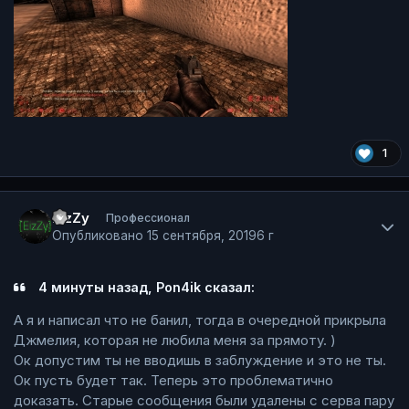
1
Author stats
EizZy
Профессионал
Опубликовано
15 сентября, 2019
6 г
4 минуты назад, Pon4ik сказал:
А я и написал что не банил, тогда в очередной прикрыла
Джмелия, которая не любила меня за прямоту. )
Ок допустим ты не вводишь в заблуждение и это не ты.
Ок пусть будет так. Теперь это проблематично
доказать. Старые сообщения были удалены с серва пару