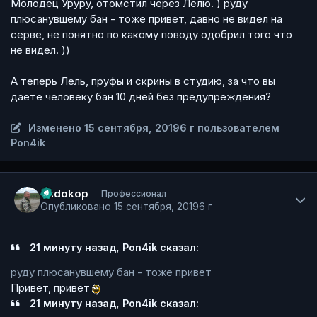
Молодец Уруру, отомстил через Лелю. ) руду
плюсанувшему бан - тоже привет, давно не видел на
серве, не понятно по какому поводу одобрил того что
не видел. ))
А теперь Лель, пруфы и скрины в студию, за что вы
даете человеку бан 10 дней без предупреждения?
Изменено
15 сентября, 2019
6 г
пользователем
Pon4ik
Author stats
Rudokop
Профессионал
Опубликовано
15 сентября, 2019
6 г
21 минуту назад, Pon4ik сказал:
руду плюсанувшему бан - тоже привет
Привет, привет
21 минуту назад, Pon4ik сказал: