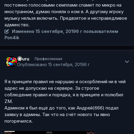
постоянно голосовыми семплами спамит по микро на
иностранном, думаю поняли о ком я. А другому игроку
музыку нельзя включить. Предвзятое и несправедливое
админство.
Изменено
15 сентября, 2019
6 г
пользователем
Pon4ik
Author stats
Ururu
Профессионал
Опубликовано
15 сентября, 2019
6 г
Я в принципе правил не нарушаю и оскорблений ни в чей
адрес не допускаю на сервере. За строгое
соблюдение правил и порядка, я в принципе и полюбил
ZM.
Админом я был ещё до того, как Андрей(666) подал
заявку в админы. Так что на счёт нового ты явно
погорячился.