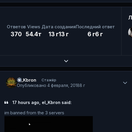
Л
Ответов
Views
Дата создания
Последний ответ
370
54.4т
13 г
13 г
6 г
6 г
Expand topic overview
Author stats
el_Kbron
Стажёр
Опубликовано
4 февраля, 2018
8 г
17 hours ago, el_Kbron said:
im banned from the 3 servers