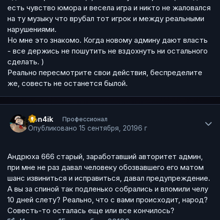
есть чувство юмора и весела игра и никто не жаловался
на ту музыку что врубал тот игрок и между реальными
нарушениями.
Но мне это знакомо. Когда новому админу дают власть
- все держись не пошутить не вздохнуть ни остального
сделать. )
Реально пересмотрите свои действия, беспределите
же, совесть не останется былой.
Author stats
Pon4ik
Профессионал
Опубликовано
15 сентября, 2019
6 г
Андрюха 666 старый, заработавший авторитет админ,
при мне не раз давал человеку обозвавшего его матом
шанс извиниться и исправиться, давал предупреждение.
А вы за спиной так подленько собрались и вломили челу
10 дней слету? Реально, что с вами происходит, народ?
Совесть-то осталась еще или все кончилось?