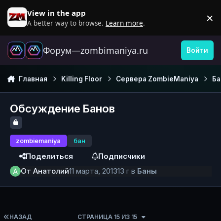
Перейти к содержанию
View in the app
×
D
A better way to browse.
Learn more
.
Форум—zombimaniya.ru
Войти
Главная
Killing Floor
Сервера ZombieManiya
Б
Обсуждение Банов
zombiemaniya
бан
Поделиться
Подписчики
От
Анатолий
11 марта, 2013
13 г
в
Баны
ПЕРВАЯ СТРАНИЦА
НАЗАД
СТРАНИЦА 15 ИЗ 15