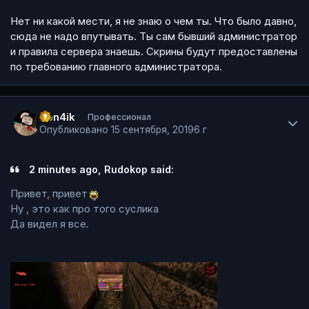
Нет ни какой мести, я не знаю о чем ты. Что было давно,
сюда не надо впутывать. Ты сам бывший администратор
и правила сервера знаешь. Скрины будут предоставлены
по требованию главного администратора.
Author stats
Pon4ik
Профессионал
Опубликовано
15 сентября, 2019
6 г
2 minutes ago, Rudokop said:
Привет, привет
Ну , это как про того суслика
Да видел я все.