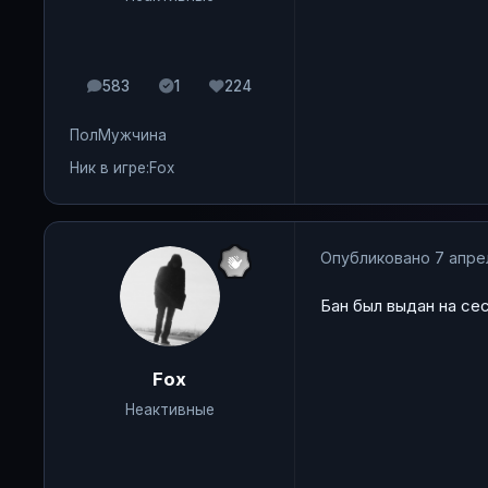
583
1
224
сообщения
Solutions
Репутация
Пол
Мужчина
Ник в игре:
Fox
Опубликовано
7 апре
Бан был выдан на се
Fox
Неактивные