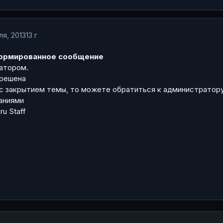
ля, 2013
13 г
ормированное сообщение
атором.
решена
 с закрытием темы, то можете обратиться к администратору
аниями
 Staff