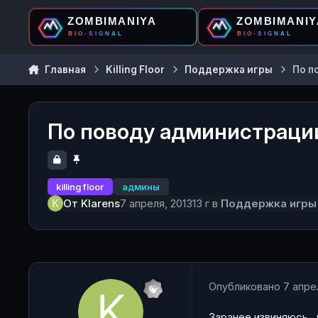
Перейти к содержанию
Главная
Killing Floor
Поддержка игры
По п
По поводу администраци
killing floor
админы
От
Klarens
7 апреля, 2013
13 г
в
Поддержка игры
Опубликовано
7 апре
Заранее извиняюсь , 