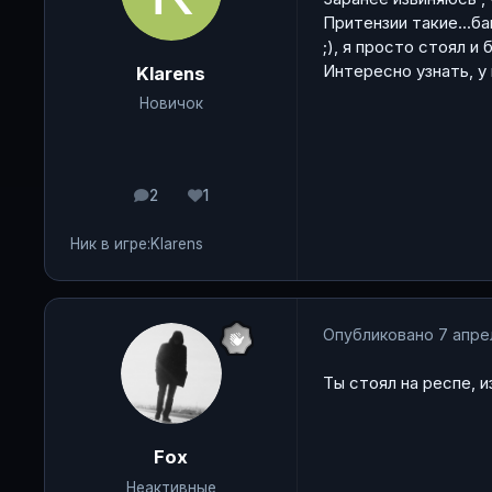
Притензии такие...ба
;), я просто стоял и 
Интересно узнать, у 
Klarens
Новичок
2
1
сообщения
Репутация
Ник в игре:
Klarens
Опубликовано
7 апре
Ты стоял на респе, и
Fox
Неактивные