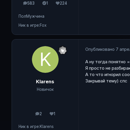
583
1
224
сообщения
Solutions
Репутация
Пол
Мужчина
Ник в игре:
Fox
Опубликовано
7 апре
А ну тогда понятно =
Я просто не разбира
А то что игнорил со
Закрывай тему) спс
Klarens
Новичок
2
1
сообщения
Репутация
Ник в игре:
Klarens