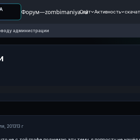
Форум—zombimaniya.ru
Сайт
Активность
скачат
оводу администрации
и
ля, 2013
13 г
что не с той графе поднимаю эту тему, я попросту не нашёл н