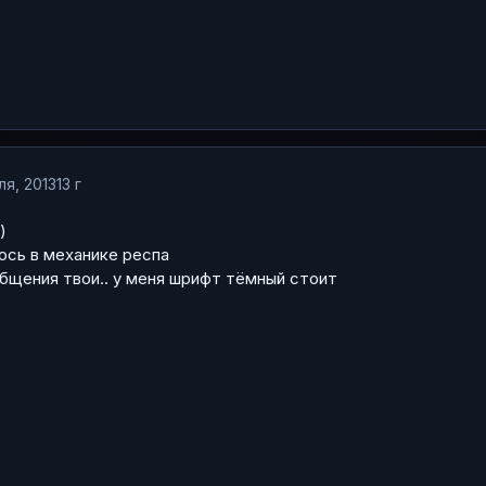
ля, 2013
13 г
)
юсь в механике респа
общения твои.. у меня шрифт тёмный стоит