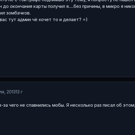
н до окончания карты получил я....без причины, в микро я нико
бил зомбачков.
вас тут админ чё хочет то и делает? =)
ля, 2013
13 г
з-за чего не спавнились мобы. Я несколько раз писал об это