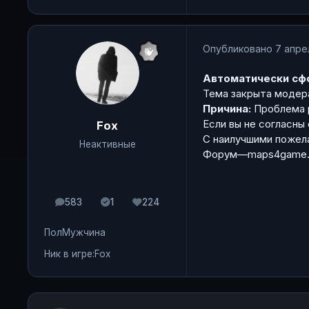
Опубликовано
7 апре
Автоматически сф
Тема закрыта модер
Причина:
Проблема 
Если вы не согласны
Fox
С наилучшими пожел
Неактивные
Форум—maps4game.ru
583
1
224
сообщения
Solutions
Репутация
Пол
Мужчина
Ник в игре:
Fox